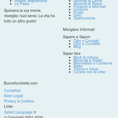
Ricette Vegetariane
Secondi di Carne
La Pasta
Secondi di Pesce
Focacce e Sformati
Contorni
Spolvera la tua mente,
Frutta
Dolci
risveglia i tuoi sensi. La vita ha
Gastronomia
tutto un altro gusto!
Mangiare Informati
Sapere e Sapori
Cibo e Consigli
Cibo e Curiosità
Blog
Saper fare
Modi di cottura
Bevande e Gelati
Marmellate e Conserve
Salse
Tisane e Infusi
Curarsi con le erbe
Buoneforchette.com
Contattaci
Note Legali
Privacy & Cookies
Links
Select Language
▼
© Copyright 2007-2026