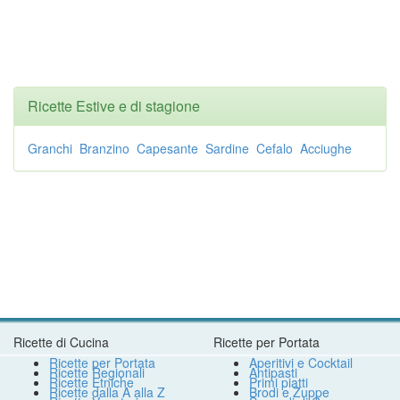
Ricette Estive e di stagione
Granchi
Branzino
Capesante
Sardine
Cefalo
Acciughe
Ricette di Cucina
Ricette per Portata
Ricette per Portata
Aperitivi e Cocktail
Ricette Regionali
Antipasti
Ricette Etniche
Primi piatti
Ricette dalla A alla Z
Brodi e Zuppe