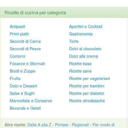
Ricette di cucina per categoria
Antipasti
Aperitivi e Cocktail
Primi piatti
Gastronomia
Secondi di Carne
Torte
Secondi di Pesce
Dolci al cioccolato
Contorni
Dolci alla crema
Focacce e Sformati
Ricette base
Brodi e Zuppe
Ricette sane
Frutta
Ricette per vegetariani
Dolci e Dessert
Ricette per bambini
Salse e Sughi
Ricette per diabetci
Marmellate e Conserve
Ricette afrodisiache
Bevande e Gelati
Altre
ricette
:
Dalla A alla Z
-
Portate
-
Regionali
-
Per modo di