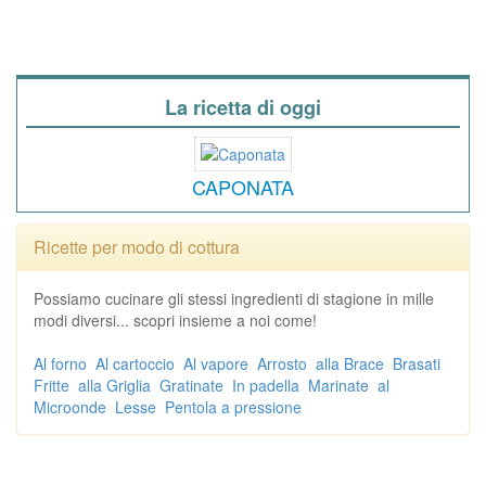
La ricetta di oggi
CAPONATA
Ricette per modo di cottura
Possiamo cucinare gli stessi ingredienti di stagione in mille
modi diversi... scopri insieme a noi come!
Al forno
Al cartoccio
Al vapore
Arrosto
alla Brace
Brasati
Fritte
alla Griglia
Gratinate
In padella
Marinate
al
Microonde
Lesse
Pentola a pressione