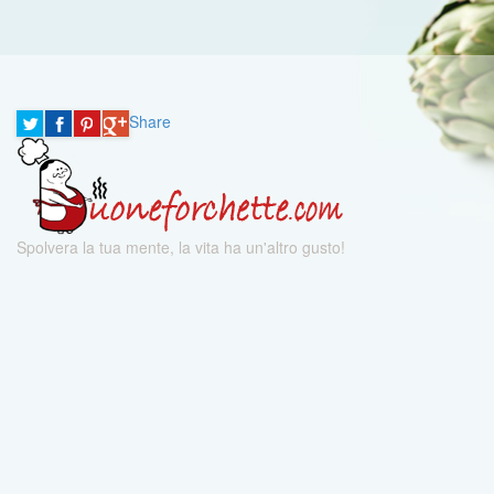
Share
Spolvera la tua mente, la vita ha un'altro gusto!