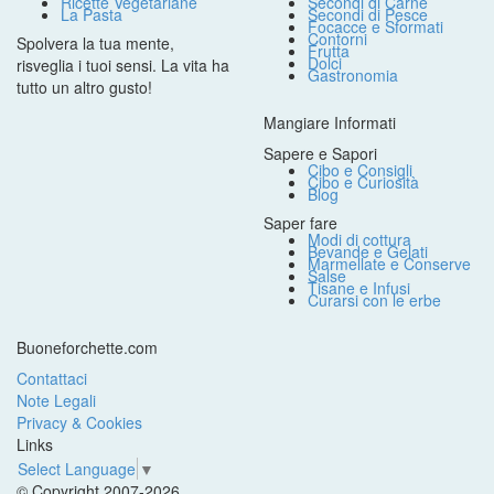
Ricette Vegetariane
Secondi di Carne
La Pasta
Secondi di Pesce
Focacce e Sformati
Contorni
Spolvera la tua mente,
Frutta
Dolci
risveglia i tuoi sensi. La vita ha
Gastronomia
tutto un altro gusto!
Mangiare Informati
Sapere e Sapori
Cibo e Consigli
Cibo e Curiosità
Blog
Saper fare
Modi di cottura
Bevande e Gelati
Marmellate e Conserve
Salse
Tisane e Infusi
Curarsi con le erbe
Buoneforchette.com
Contattaci
Note Legali
Privacy & Cookies
Links
Select Language
▼
© Copyright 2007-2026