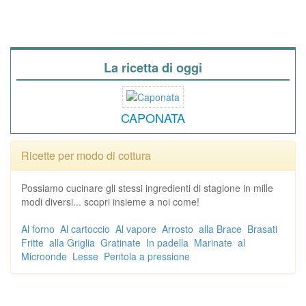
La ricetta di oggi
CAPONATA
Ricette per modo di cottura
Possiamo cucinare gli stessi ingredienti di stagione in mille
modi diversi... scopri insieme a noi come!
Al forno
Al cartoccio
Al vapore
Arrosto
alla Brace
Brasati
Fritte
alla Griglia
Gratinate
In padella
Marinate
al
Microonde
Lesse
Pentola a pressione