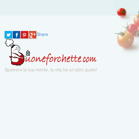
Share
Spolvera la tua mente, la vita ha un'altro gusto!