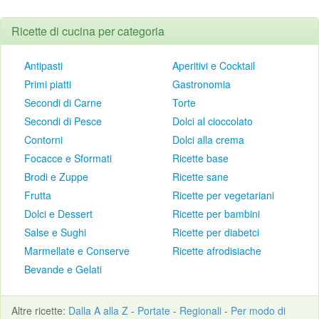
Ricette di cucina per categoria
Antipasti
Aperitivi e Cocktail
Primi piatti
Gastronomia
Secondi di Carne
Torte
Secondi di Pesce
Dolci al cioccolato
Contorni
Dolci alla crema
Focacce e Sformati
Ricette base
Brodi e Zuppe
Ricette sane
Frutta
Ricette per vegetariani
Dolci e Dessert
Ricette per bambini
Salse e Sughi
Ricette per diabetci
Marmellate e Conserve
Ricette afrodisiache
Bevande e Gelati
Altre
ricette
:
Dalla A alla Z
-
Portate
-
Regionali
-
Per modo di