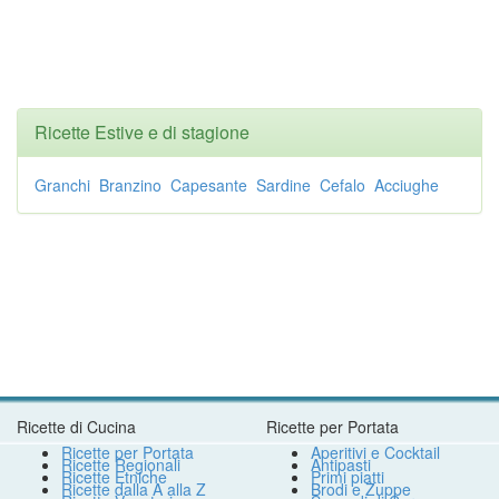
Ricette Estive e di stagione
Granchi
Branzino
Capesante
Sardine
Cefalo
Acciughe
Ricette di Cucina
Ricette per Portata
Ricette per Portata
Aperitivi e Cocktail
Ricette Regionali
Antipasti
Ricette Etniche
Primi piatti
Ricette dalla A alla Z
Brodi e Zuppe