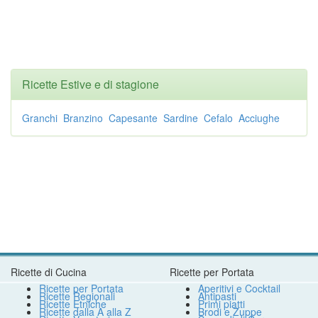
Ricette Estive e di stagione
Granchi
Branzino
Capesante
Sardine
Cefalo
Acciughe
Ricette di Cucina
Ricette per Portata
Ricette per Portata
Aperitivi e Cocktail
Ricette Regionali
Antipasti
Ricette Etniche
Primi piatti
Ricette dalla A alla Z
Brodi e Zuppe