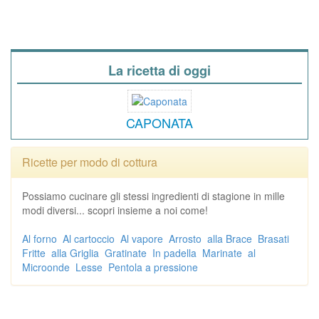
La ricetta di oggi
CAPONATA
Ricette per modo di cottura
Possiamo cucinare gli stessi ingredienti di stagione in mille
modi diversi... scopri insieme a noi come!
Al forno
Al cartoccio
Al vapore
Arrosto
alla Brace
Brasati
Fritte
alla Griglia
Gratinate
In padella
Marinate
al
Microonde
Lesse
Pentola a pressione