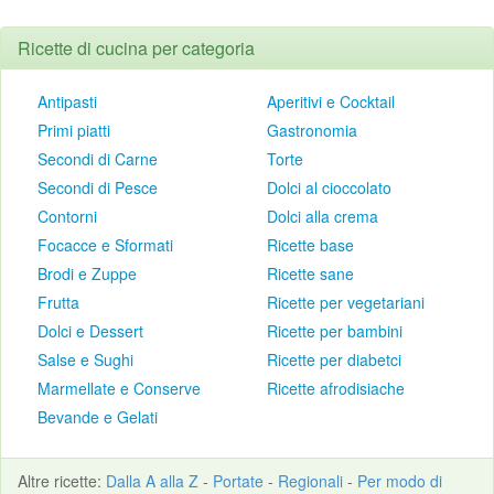
Ricette di cucina per categoria
Antipasti
Aperitivi e Cocktail
Primi piatti
Gastronomia
Secondi di Carne
Torte
Secondi di Pesce
Dolci al cioccolato
Contorni
Dolci alla crema
Focacce e Sformati
Ricette base
Brodi e Zuppe
Ricette sane
Frutta
Ricette per vegetariani
Dolci e Dessert
Ricette per bambini
Salse e Sughi
Ricette per diabetci
Marmellate e Conserve
Ricette afrodisiache
Bevande e Gelati
Altre
ricette
:
Dalla A alla Z
-
Portate
-
Regionali
-
Per modo di