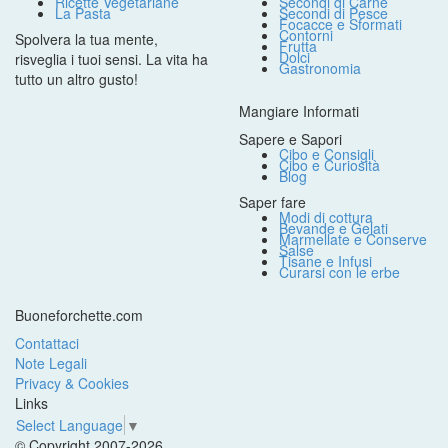
Ricette Vegetariane
Secondi di Carne
La Pasta
Secondi di Pesce
Focacce e Sformati
Contorni
Spolvera la tua mente,
Frutta
Dolci
risveglia i tuoi sensi. La vita ha
Gastronomia
tutto un altro gusto!
Mangiare Informati
Sapere e Sapori
Cibo e Consigli
Cibo e Curiosità
Blog
Saper fare
Modi di cottura
Bevande e Gelati
Marmellate e Conserve
Salse
Tisane e Infusi
Curarsi con le erbe
Buoneforchette.com
Contattaci
Note Legali
Privacy & Cookies
Links
Select Language
▼
© Copyright 2007-2026