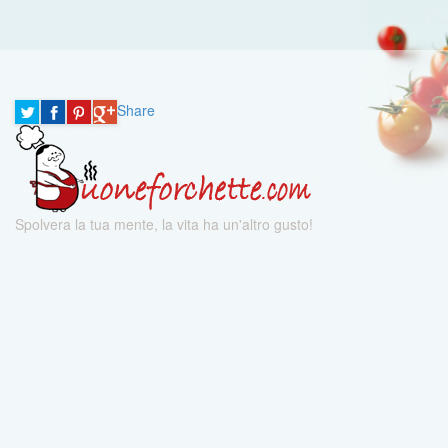
Share
Spolvera la tua mente, la vita ha un'altro gusto!