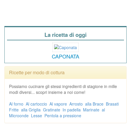
La ricetta di oggi
CAPONATA
Ricette per modo di cottura
Possiamo cucinare gli stessi ingredienti di stagione in mille
modi diversi... scopri insieme a noi come!
Al forno
Al cartoccio
Al vapore
Arrosto
alla Brace
Brasati
Fritte
alla Griglia
Gratinate
In padella
Marinate
al
Microonde
Lesse
Pentola a pressione