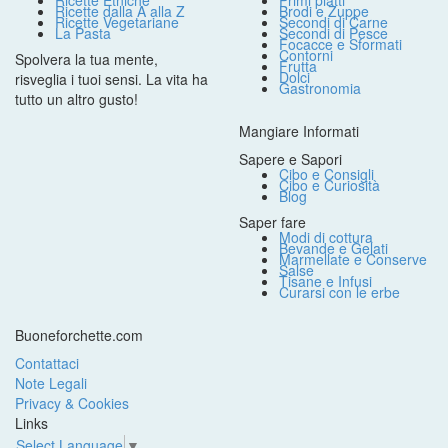
Ricette Etniche
Primi piatti
Ricette dalla A alla Z
Brodi e Zuppe
Ricette Vegetariane
Secondi di Carne
La Pasta
Secondi di Pesce
Focacce e Sformati
Contorni
Spolvera la tua mente,
Frutta
Dolci
risveglia i tuoi sensi. La vita ha
Gastronomia
tutto un altro gusto!
Mangiare Informati
Sapere e Sapori
Cibo e Consigli
Cibo e Curiosità
Blog
Saper fare
Modi di cottura
Bevande e Gelati
Marmellate e Conserve
Salse
Tisane e Infusi
Curarsi con le erbe
Buoneforchette.com
Contattaci
Note Legali
Privacy & Cookies
Links
Select Language
▼