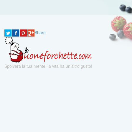
Share
Spolvera la tua mente, la vita ha un'altro gusto!