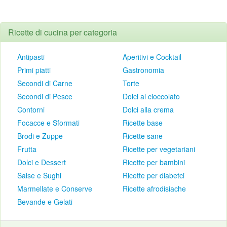
Ricette di cucina per categoria
Antipasti
Aperitivi e Cocktail
Primi piatti
Gastronomia
Secondi di Carne
Torte
Secondi di Pesce
Dolci al cioccolato
Contorni
Dolci alla crema
Focacce e Sformati
Ricette base
Brodi e Zuppe
Ricette sane
Frutta
Ricette per vegetariani
Dolci e Dessert
Ricette per bambini
Salse e Sughi
Ricette per diabetci
Marmellate e Conserve
Ricette afrodisiache
Bevande e Gelati