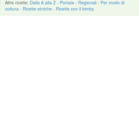
Altre
ricette
:
Dalla A alla Z
-
Portate
-
Regionali
-
Per modo di
cottura
-
Ricette etniche
-
Ricette con il bimby