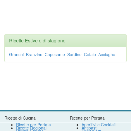
Ricette Estive e di stagione
Granchi
Branzino
Capesante
Sardine
Cefalo
Acciughe
Ricette di Cucina
Ricette per Portata
Ricette per Portata
Aperitivi e Cocktail
Ricette Regionali
Antipasti