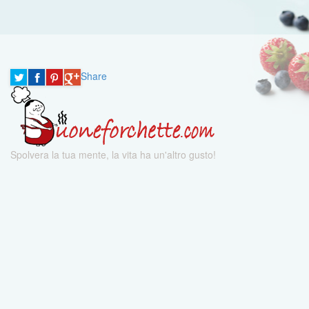
Share
Spolvera la tua mente, la vita ha un'altro gusto!