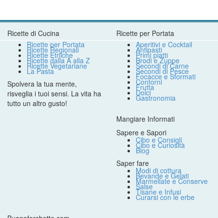
Ricette di Cucina
Ricette per Portata
Ricette per Portata
Aperitivi e Cocktail
Ricette Regionali
Antipasti
Ricette Etniche
Primi piatti
Ricette dalla A alla Z
Brodi e Zuppe
Ricette Vegetariane
Secondi di Carne
La Pasta
Secondi di Pesce
Focacce e Sformati
Contorni
Spolvera la tua mente,
Frutta
Dolci
risveglia i tuoi sensi. La vita ha
Gastronomia
tutto un altro gusto!
Mangiare Informati
Sapere e Sapori
Cibo e Consigli
Cibo e Curiosità
Blog
Saper fare
Modi di cottura
Bevande e Gelati
Marmellate e Conserve
Salse
Tisane e Infusi
Curarsi con le erbe