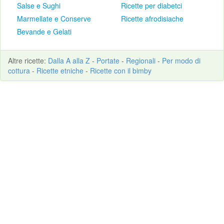
Salse e Sughi
Ricette per diabetci
Marmellate e Conserve
Ricette afrodisiache
Bevande e Gelati
Altre
ricette
:
Dalla A alla Z
-
Portate
-
Regionali
-
Per modo di
cottura
-
Ricette etniche
-
Ricette con il bimby