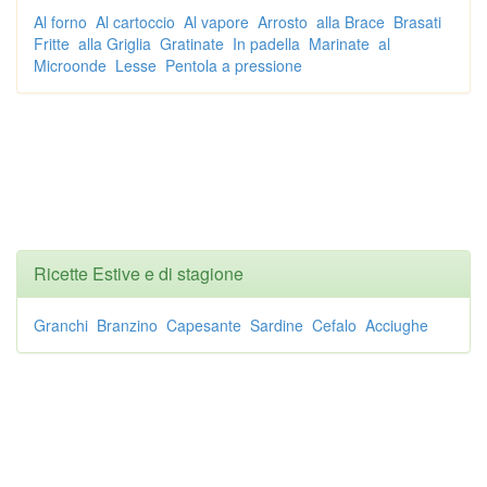
Al forno
Al cartoccio
Al vapore
Arrosto
alla Brace
Brasati
Fritte
alla Griglia
Gratinate
In padella
Marinate
al
Microonde
Lesse
Pentola a pressione
Ricette Estive e di stagione
Granchi
Branzino
Capesante
Sardine
Cefalo
Acciughe