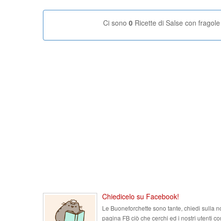
Ci sono
0
Ricette di Salse con fragole
Chiedicelo su Facebook!
Le Buoneforchette sono tante, chiedi sulla n
pagina FB ciò che cerchi ed i nostri utenti co