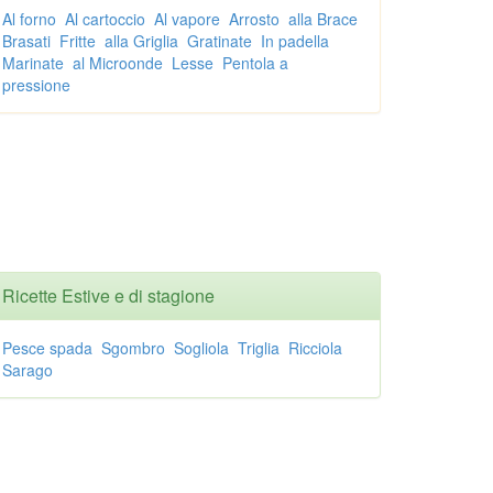
Al forno
Al cartoccio
Al vapore
Arrosto
alla Brace
Brasati
Fritte
alla Griglia
Gratinate
In padella
Marinate
al Microonde
Lesse
Pentola a
pressione
Ricette Estive e di stagione
Pesce spada
Sgombro
Sogliola
Triglia
Ricciola
Sarago