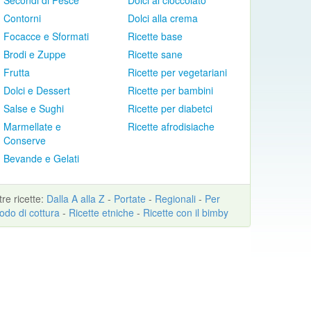
Secondi di Pesce
Dolci al cioccolato
Contorni
Dolci alla crema
Focacce e Sformati
Ricette base
Brodi e Zuppe
Ricette sane
Frutta
Ricette per vegetariani
Dolci e Dessert
Ricette per bambini
Salse e Sughi
Ricette per diabetci
Marmellate e
Ricette afrodisiache
Conserve
Bevande e Gelati
ltre
ricette
:
Dalla A alla Z
-
Portate
-
Regionali
-
Per
odo di cottura
-
Ricette etniche
-
Ricette con il bimby