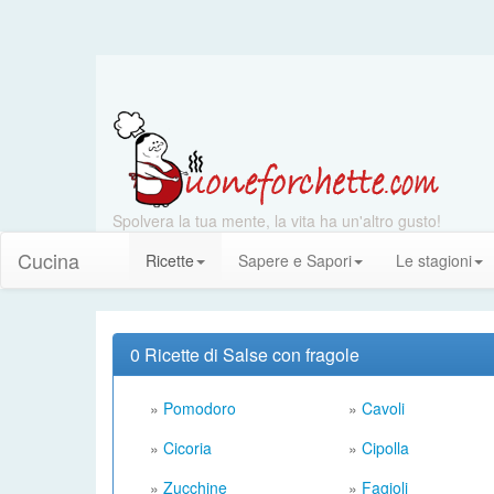
Spolvera la tua mente, la vita ha un'altro gusto!
Cucina
Ricette
Sapere e Sapori
Le stagioni
0 Ricette di Salse con fragole
»
Pomodoro
»
Cavoli
»
Cicoria
»
Cipolla
»
Zucchine
»
Fagioli