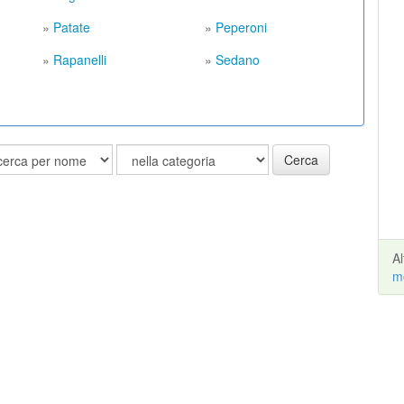
»
Patate
»
Peperoni
»
Rapanelli
»
Sedano
Cerca
A
m