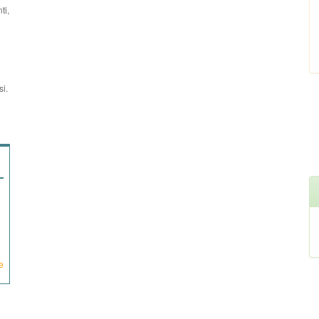
ti,
si.
e