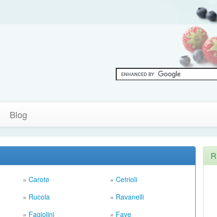
Blog
R
»
Carote
»
Cetrioli
»
Rucola
»
Ravanelli
»
Fagiolini
»
Fave