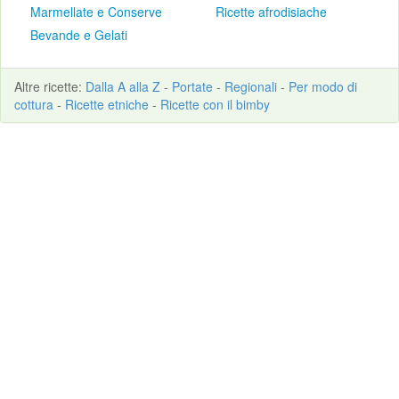
Marmellate e Conserve
Ricette afrodisiache
Bevande e Gelati
Altre
ricette
:
Dalla A alla Z
-
Portate
-
Regionali
-
Per modo di
cottura
-
Ricette etniche
-
Ricette con il bimby