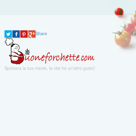
Share
Spolvera la tua mente, la vita ha un'altro gusto!