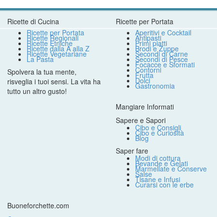
Ricette di Cucina
Ricette per Portata
Ricette per Portata
Aperitivi e Cocktail
Ricette Regionali
Antipasti
Ricette Etniche
Primi piatti
Ricette dalla A alla Z
Brodi e Zuppe
Ricette Vegetariane
Secondi di Carne
La Pasta
Secondi di Pesce
Focacce e Sformati
Contorni
Spolvera la tua mente,
Frutta
Dolci
risveglia i tuoi sensi. La vita ha
Gastronomia
tutto un altro gusto!
Mangiare Informati
Sapere e Sapori
Cibo e Consigli
Cibo e Curiosità
Blog
Saper fare
Modi di cottura
Bevande e Gelati
Marmellate e Conserve
Salse
Tisane e Infusi
Curarsi con le erbe
Buoneforchette.com