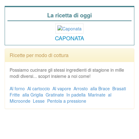
La ricetta di oggi
CAPONATA
Ricette per modo di cottura
Possiamo cucinare gli stessi ingredienti di stagione in mille
modi diversi... scopri insieme a noi come!
Al forno
Al cartoccio
Al vapore
Arrosto
alla Brace
Brasati
Fritte
alla Griglia
Gratinate
In padella
Marinate
al
Microonde
Lesse
Pentola a pressione