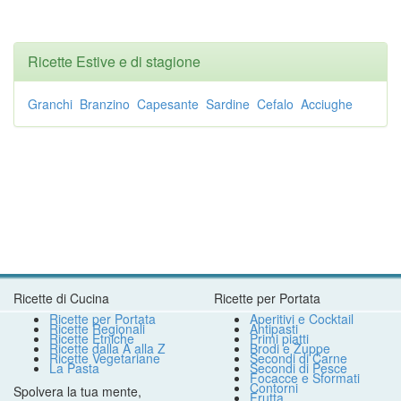
Ricette Estive e di stagione
Granchi
Branzino
Capesante
Sardine
Cefalo
Acciughe
Ricette di Cucina
Ricette per Portata
Ricette per Portata
Aperitivi e Cocktail
Ricette Regionali
Antipasti
Ricette Etniche
Primi piatti
Ricette dalla A alla Z
Brodi e Zuppe
Ricette Vegetariane
Secondi di Carne
La Pasta
Secondi di Pesce
Focacce e Sformati
Contorni
Spolvera la tua mente,
Frutta