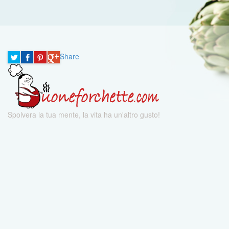
Share
Spolvera la tua mente, la vita ha un'altro gusto!