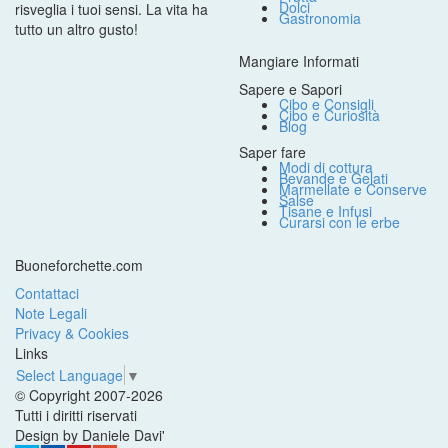
Dolci
risveglia i tuoi sensi. La vita ha
Gastronomia
tutto un altro gusto!
Mangiare Informati
Sapere e Sapori
Cibo e Consigli
Cibo e Curiosità
Blog
Saper fare
Modi di cottura
Bevande e Gelati
Marmellate e Conserve
Salse
Tisane e Infusi
Curarsi con le erbe
Buoneforchette.com
Contattaci
Note Legali
Privacy & Cookies
Links
Select Language
▼
© Copyright 2007-2026
Tutti i diritti riservati
Design by Daniele Davi'