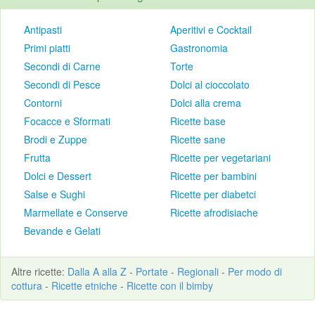
Antipasti
Aperitivi e Cocktail
Primi piatti
Gastronomia
Secondi di Carne
Torte
Secondi di Pesce
Dolci al cioccolato
Contorni
Dolci alla crema
Focacce e Sformati
Ricette base
Brodi e Zuppe
Ricette sane
Frutta
Ricette per vegetariani
Dolci e Dessert
Ricette per bambini
Salse e Sughi
Ricette per diabetci
Marmellate e Conserve
Ricette afrodisiache
Bevande e Gelati
Altre
ricette
:
Dalla A alla Z
-
Portate
-
Regionali
-
Per modo di
cottura
-
Ricette etniche
-
Ricette con il bimby