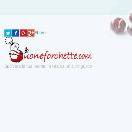
Share
Spolvera la tua mente, la vita ha un'altro gusto!