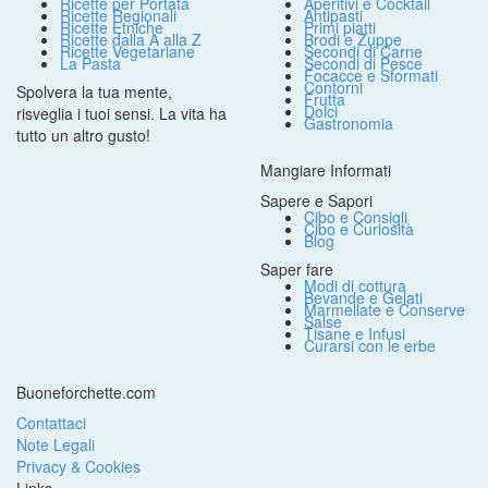
Ricette per Portata
Aperitivi e Cocktail
Ricette Regionali
Antipasti
Ricette Etniche
Primi piatti
Ricette dalla A alla Z
Brodi e Zuppe
Ricette Vegetariane
Secondi di Carne
La Pasta
Secondi di Pesce
Focacce e Sformati
Contorni
Spolvera la tua mente,
Frutta
Dolci
risveglia i tuoi sensi. La vita ha
Gastronomia
tutto un altro gusto!
Mangiare Informati
Sapere e Sapori
Cibo e Consigli
Cibo e Curiosità
Blog
Saper fare
Modi di cottura
Bevande e Gelati
Marmellate e Conserve
Salse
Tisane e Infusi
Curarsi con le erbe
Buoneforchette.com
Contattaci
Note Legali
Privacy & Cookies