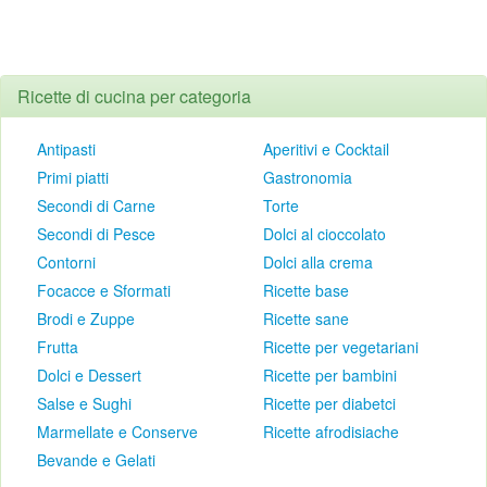
Ricette di cucina per categoria
Antipasti
Aperitivi e Cocktail
Primi piatti
Gastronomia
Secondi di Carne
Torte
Secondi di Pesce
Dolci al cioccolato
Contorni
Dolci alla crema
Focacce e Sformati
Ricette base
Brodi e Zuppe
Ricette sane
Frutta
Ricette per vegetariani
Dolci e Dessert
Ricette per bambini
Salse e Sughi
Ricette per diabetci
Marmellate e Conserve
Ricette afrodisiache
Bevande e Gelati