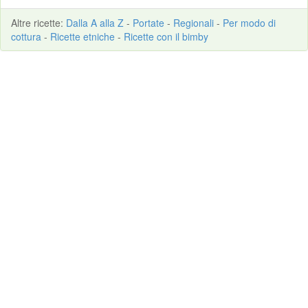
Altre
ricette
:
Dalla A alla Z
-
Portate
-
Regionali
-
Per modo di
cottura
-
Ricette etniche
-
Ricette con il bimby