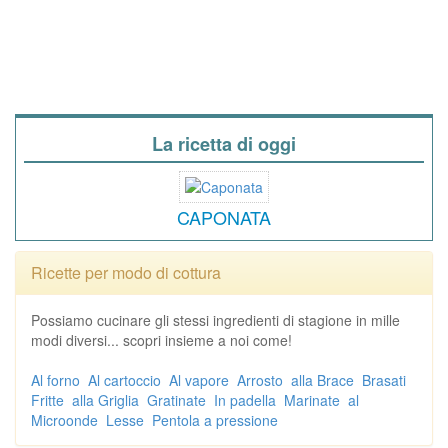
La ricetta di oggi
CAPONATA
Ricette per modo di cottura
Possiamo cucinare gli stessi ingredienti di stagione in mille
modi diversi... scopri insieme a noi come!
Al forno
Al cartoccio
Al vapore
Arrosto
alla Brace
Brasati
Fritte
alla Griglia
Gratinate
In padella
Marinate
al
Microonde
Lesse
Pentola a pressione