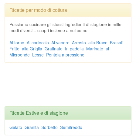
Ricette per modo di cottura
Possiamo cucinare gli stessi ingredienti di stagione in mille
modi diversi... scopri insieme a noi come!
Al forno
Al cartoccio
Al vapore
Arrosto
alla Brace
Brasati
Fritte
alla Griglia
Gratinate
In padella
Marinate
al
Microonde
Lesse
Pentola a pressione
Ricette Estive e di stagione
Gelato
Granita
Sorbetto
Semifreddo