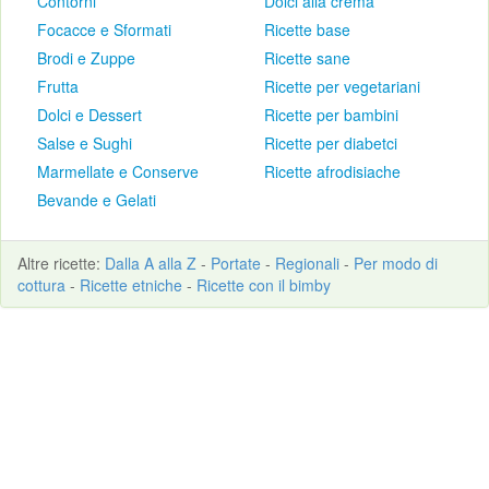
Contorni
Dolci alla crema
Focacce e Sformati
Ricette base
Brodi e Zuppe
Ricette sane
Frutta
Ricette per vegetariani
Dolci e Dessert
Ricette per bambini
Salse e Sughi
Ricette per diabetci
Marmellate e Conserve
Ricette afrodisiache
Bevande e Gelati
Altre
ricette
:
Dalla A alla Z
-
Portate
-
Regionali
-
Per modo di
cottura
-
Ricette etniche
-
Ricette con il bimby