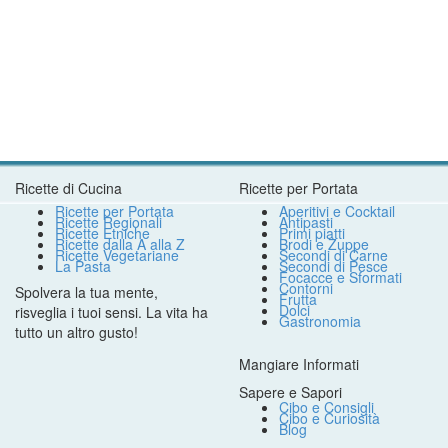
Ricette di Cucina
Ricette per Portata
Ricette per Portata
Aperitivi e Cocktail
Ricette Regionali
Antipasti
Ricette Etniche
Primi piatti
Ricette dalla A alla Z
Brodi e Zuppe
Ricette Vegetariane
Secondi di Carne
La Pasta
Secondi di Pesce
Focacce e Sformati
Contorni
Spolvera la tua mente,
Frutta
Dolci
risveglia i tuoi sensi. La vita ha
Gastronomia
tutto un altro gusto!
Mangiare Informati
Sapere e Sapori
Cibo e Consigli
Cibo e Curiosità
Blog