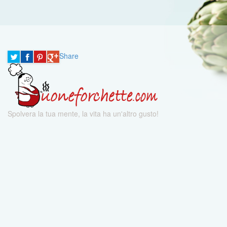
Share
Spolvera la tua mente, la vita ha un'altro gusto!