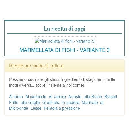
La ricetta di oggi
MARMELLATA DI FICHI - VARIANTE 3
Ricette per modo di cottura
Possiamo cucinare gli stessi ingredienti di stagione in mille
modi diversi... scopri insieme a noi come!
Al forno
Al cartoccio
Al vapore
Arrosto
alla Brace
Brasati
Fritte
alla Griglia
Gratinate
In padella
Marinate
al
Microonde
Lesse
Pentola a pressione