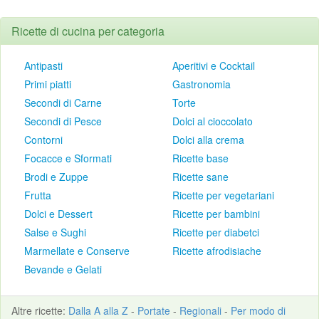
Ricette di cucina per categoria
Antipasti
Aperitivi e Cocktail
Primi piatti
Gastronomia
Secondi di Carne
Torte
Secondi di Pesce
Dolci al cioccolato
Contorni
Dolci alla crema
Focacce e Sformati
Ricette base
Brodi e Zuppe
Ricette sane
Frutta
Ricette per vegetariani
Dolci e Dessert
Ricette per bambini
Salse e Sughi
Ricette per diabetci
Marmellate e Conserve
Ricette afrodisiache
Bevande e Gelati
Altre
ricette
:
Dalla A alla Z
-
Portate
-
Regionali
-
Per modo di