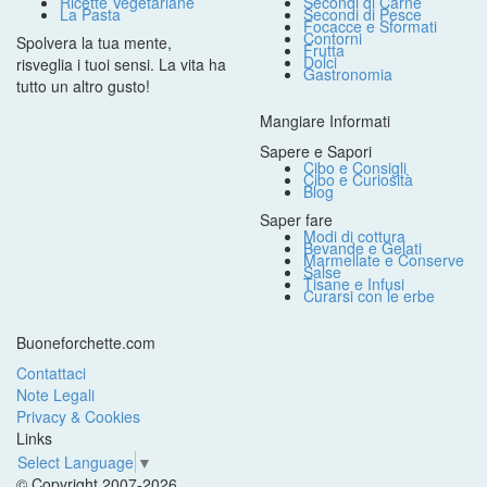
Ricette Vegetariane
Secondi di Carne
La Pasta
Secondi di Pesce
Focacce e Sformati
Contorni
Spolvera la tua mente,
Frutta
Dolci
risveglia i tuoi sensi. La vita ha
Gastronomia
tutto un altro gusto!
Mangiare Informati
Sapere e Sapori
Cibo e Consigli
Cibo e Curiosità
Blog
Saper fare
Modi di cottura
Bevande e Gelati
Marmellate e Conserve
Salse
Tisane e Infusi
Curarsi con le erbe
Buoneforchette.com
Contattaci
Note Legali
Privacy & Cookies
Links
Select Language
▼
© Copyright 2007-2026