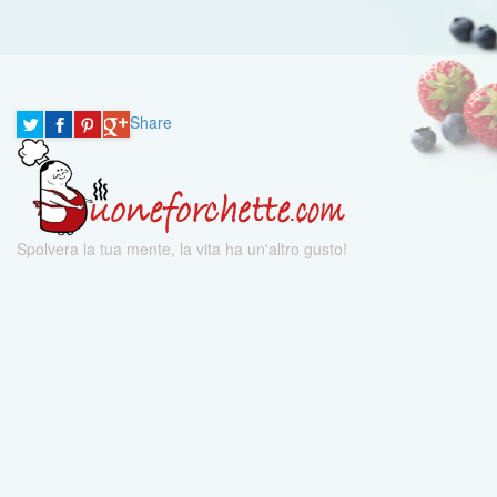
Share
Spolvera la tua mente, la vita ha un'altro gusto!