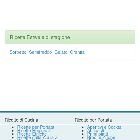
Ricette Estive e di stagione
Sorbetto
Semifreddo
Gelato
Granita
Ricette di Cucina
Ricette per Portata
Ricette per Portata
Aperitivi e Cocktail
Ricette Regionali
Antipasti
Ricette Etniche
Primi piatti
Ricette dalla A alla Z
Brodi e Zuppe