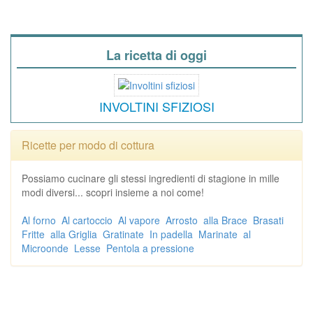
La ricetta di oggi
INVOLTINI SFIZIOSI
Ricette per modo di cottura
Possiamo cucinare gli stessi ingredienti di stagione in mille
modi diversi... scopri insieme a noi come!
Al forno
Al cartoccio
Al vapore
Arrosto
alla Brace
Brasati
Fritte
alla Griglia
Gratinate
In padella
Marinate
al
Microonde
Lesse
Pentola a pressione