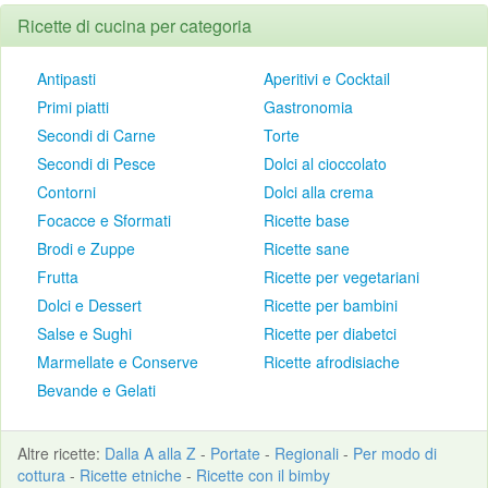
Ricette di cucina per categoria
Antipasti
Aperitivi e Cocktail
Primi piatti
Gastronomia
Secondi di Carne
Torte
Secondi di Pesce
Dolci al cioccolato
Contorni
Dolci alla crema
Focacce e Sformati
Ricette base
Brodi e Zuppe
Ricette sane
Frutta
Ricette per vegetariani
Dolci e Dessert
Ricette per bambini
Salse e Sughi
Ricette per diabetci
Marmellate e Conserve
Ricette afrodisiache
Bevande e Gelati
Altre
ricette
:
Dalla A alla Z
-
Portate
-
Regionali
-
Per modo di
cottura
-
Ricette etniche
-
Ricette con il bimby