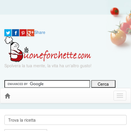
Share
Spolvera la tua mente, la vita ha un'altro gusto!
Menu
Down
Cerca