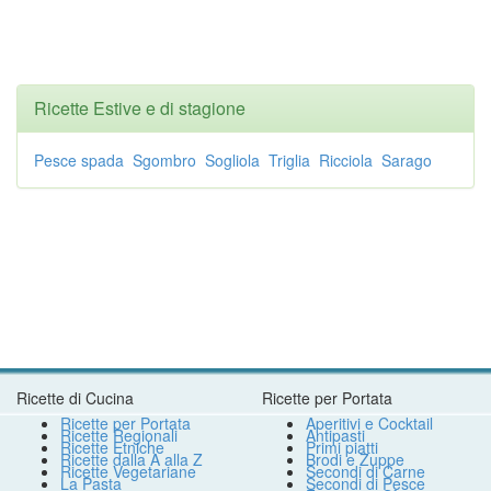
Ricette Estive e di stagione
Pesce spada
Sgombro
Sogliola
Triglia
Ricciola
Sarago
Ricette di Cucina
Ricette per Portata
Ricette per Portata
Aperitivi e Cocktail
Ricette Regionali
Antipasti
Ricette Etniche
Primi piatti
Ricette dalla A alla Z
Brodi e Zuppe
Ricette Vegetariane
Secondi di Carne
La Pasta
Secondi di Pesce