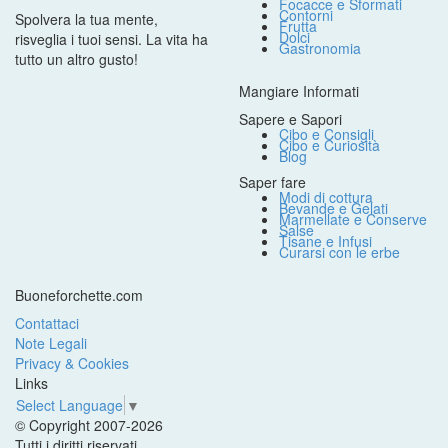
Focacce e Sformati
Contorni
Spolvera la tua mente,
Frutta
Dolci
risveglia i tuoi sensi. La vita ha
Gastronomia
tutto un altro gusto!
Mangiare Informati
Sapere e Sapori
Cibo e Consigli
Cibo e Curiosità
Blog
Saper fare
Modi di cottura
Bevande e Gelati
Marmellate e Conserve
Salse
Tisane e Infusi
Curarsi con le erbe
Buoneforchette.com
Contattaci
Note Legali
Privacy & Cookies
Links
Select Language
▼
© Copyright 2007-2026
Tutti i diritti riservati