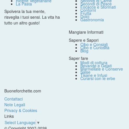
Ricette Vegetariane
Secondi di Carne
La Pasta
Secondi di Pesce
Focacce e Sformati
Contorni
Spolvera la tua mente,
Frutta
Dolci
risveglia i tuoi sensi. La vita ha
Gastronomia
tutto un altro gusto!
Mangiare Informati
Sapere e Sapori
Cibo e Consigli
Cibo e Curiosità
Blog
Saper fare
Modi di cottura
Bevande e Gelati
Marmellate e Conserve
Salse
Tisane e Infusi
Curarsi con le erbe
Buoneforchette.com
Contattaci
Note Legali
Privacy & Cookies
Links
Select Language
▼
© Copyright 2007-2026