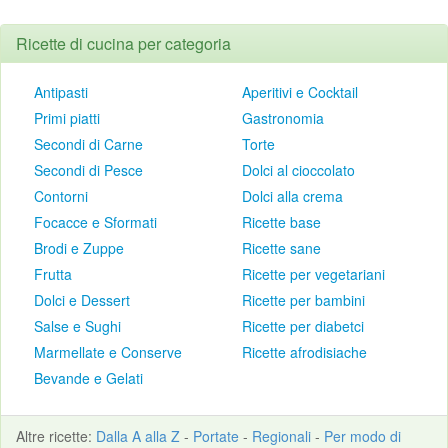
Ricette di cucina per categoria
Antipasti
Aperitivi e Cocktail
Primi piatti
Gastronomia
Secondi di Carne
Torte
Secondi di Pesce
Dolci al cioccolato
Contorni
Dolci alla crema
Focacce e Sformati
Ricette base
Brodi e Zuppe
Ricette sane
Frutta
Ricette per vegetariani
Dolci e Dessert
Ricette per bambini
Salse e Sughi
Ricette per diabetci
Marmellate e Conserve
Ricette afrodisiache
Bevande e Gelati
Altre
ricette
:
Dalla A alla Z
-
Portate
-
Regionali
-
Per modo di