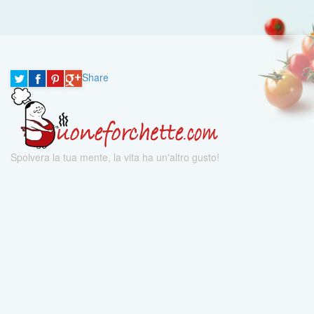
Share
Spolvera la tua mente, la vita ha un'altro gusto!