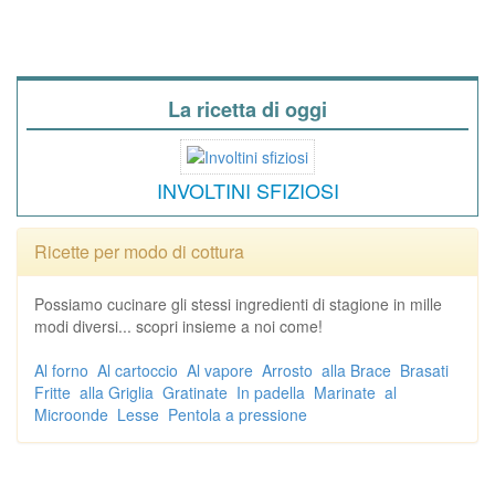
La ricetta di oggi
INVOLTINI SFIZIOSI
Ricette per modo di cottura
Possiamo cucinare gli stessi ingredienti di stagione in mille
modi diversi... scopri insieme a noi come!
Al forno
Al cartoccio
Al vapore
Arrosto
alla Brace
Brasati
Fritte
alla Griglia
Gratinate
In padella
Marinate
al
Microonde
Lesse
Pentola a pressione