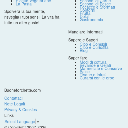
Ricette Vegetariane
Secondi di Carne
La Pasta
Secondi di Pesce
Focacce e Sformati
Contorni
Spolvera la tua mente,
Frutta
Dolci
risveglia i tuoi sensi. La vita ha
Gastronomia
tutto un altro gusto!
Mangiare Informati
Sapere e Sapori
Cibo e Consigli
Cibo e Curiosità
Blog
Saper fare
Modi di cottura
Bevande e Gelati
Marmellate e Conserve
Salse
Tisane e Infusi
Curarsi con le erbe
Buoneforchette.com
Contattaci
Note Legali
Privacy & Cookies
Links
Select Language
▼
© Copyright 2007-2026