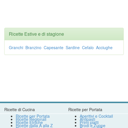
Ricette Estive e di stagione
Granchi
Branzino
Capesante
Sardine
Cefalo
Acciughe
Ricette di Cucina
Ricette per Portata
Ricette per Portata
Aperitivi e Cocktail
Ricette Regionali
Antipasti
Ricette Etniche
Primi piatti
Ricette dalla A alla Z
Brodi e Zuppe