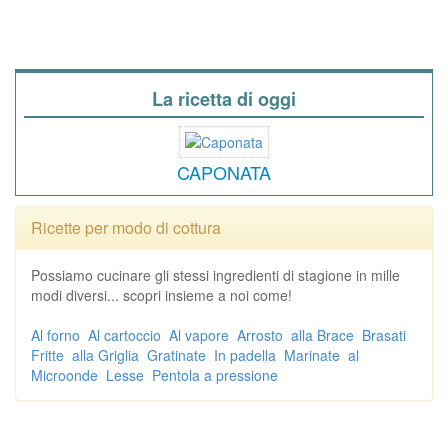
La ricetta di oggi
CAPONATA
Ricette per modo di cottura
Possiamo cucinare gli stessi ingredienti di stagione in mille
modi diversi... scopri insieme a noi come!
Al forno
Al cartoccio
Al vapore
Arrosto
alla Brace
Brasati
Fritte
alla Griglia
Gratinate
In padella
Marinate
al
Microonde
Lesse
Pentola a pressione