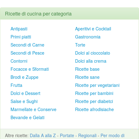
Ricette di cucina per categoria
Antipasti
Aperitivi e Cocktail
Primi piatti
Gastronomia
Secondi di Carne
Torte
Secondi di Pesce
Dolci al cioccolato
Contorni
Dolci alla crema
Focacce e Sformati
Ricette base
Brodi e Zuppe
Ricette sane
Frutta
Ricette per vegetariani
Dolci e Dessert
Ricette per bambini
Salse e Sughi
Ricette per diabetci
Marmellate e Conserve
Ricette afrodisiache
Bevande e Gelati
Altre
ricette
:
Dalla A alla Z
-
Portate
-
Regionali
-
Per modo di