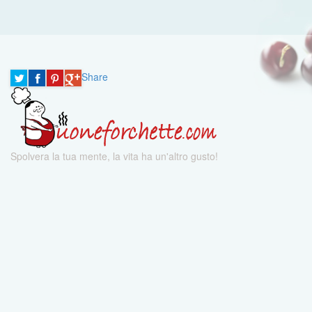
Share
Spolvera la tua mente, la vita ha un'altro gusto!