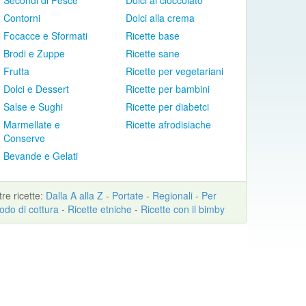
Secondi di Pesce
Dolci al cioccolato
Contorni
Dolci alla crema
Focacce e Sformati
Ricette base
Brodi e Zuppe
Ricette sane
Frutta
Ricette per vegetariani
Dolci e Dessert
Ricette per bambini
Salse e Sughi
Ricette per diabetci
Marmellate e
Ricette afrodisiache
Conserve
Bevande e Gelati
ltre
ricette
:
Dalla A alla Z
-
Portate
-
Regionali
-
Per
odo di cottura
-
Ricette etniche
-
Ricette con il bimby