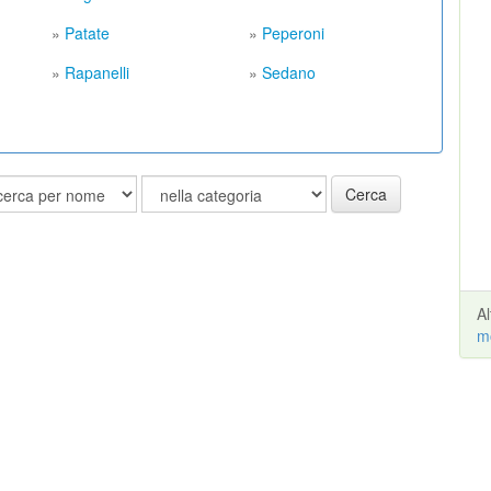
»
Patate
»
Peperoni
»
Rapanelli
»
Sedano
Cerca
A
m