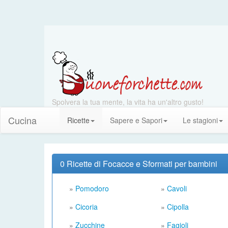
Spolvera la tua mente, la vita ha un'altro gusto!
Cucina
Ricette
Sapere e Sapori
Le stagioni
0 Ricette di Focacce e Sformati per bambini
»
Pomodoro
»
Cavoli
»
Cicoria
»
Cipolla
»
Zucchine
»
Fagioli