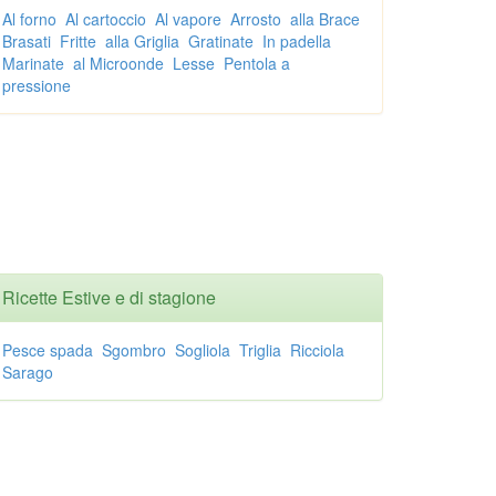
Al forno
Al cartoccio
Al vapore
Arrosto
alla Brace
Brasati
Fritte
alla Griglia
Gratinate
In padella
Marinate
al Microonde
Lesse
Pentola a
pressione
Ricette Estive e di stagione
Pesce spada
Sgombro
Sogliola
Triglia
Ricciola
Sarago