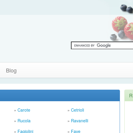
Blog
R
»
Carote
»
Cetrioli
»
Rucola
»
Ravanelli
»
Fagiolini
»
Fave