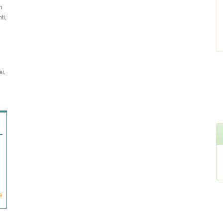
n
ti,
si.
e