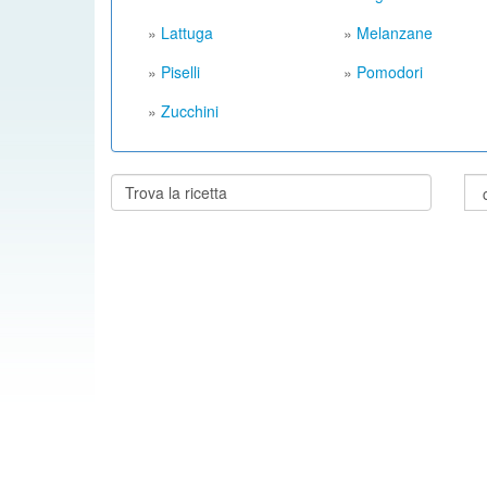
»
Lattuga
»
Melanzane
»
Piselli
»
Pomodori
»
Zucchini
Cerca