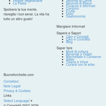
Ricette Vegetariane
Secondi di Carne
La Pasta
Secondi di Pesce
Focacce e Sformati
Contorni
Spolvera la tua mente,
Frutta
Dolci
risveglia i tuoi sensi. La vita ha
Gastronomia
tutto un altro gusto!
Mangiare Informati
Sapere e Sapori
Cibo e Consigli
Cibo e Curiosità
Blog
Saper fare
Modi di cottura
Bevande e Gelati
Marmellate e Conserve
Salse
Tisane e Infusi
Curarsi con le erbe
Buoneforchette.com
Contattaci
Note Legali
Privacy & Cookies
Links
Select Language
▼
© Copyright 2007-2026