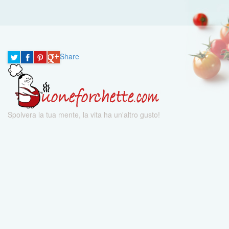
Share
Spolvera la tua mente, la vita ha un'altro gusto!