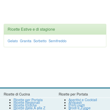
Ricette Estive e di stagione
Gelato
Granita
Sorbetto
Semifreddo
Ricette di Cucina
Ricette per Portata
Ricette per Portata
Aperitivi e Cocktail
Ricette Regionali
Antipasti
Ricette Etniche
Primi piatti
Ricette dalla A alla Z
Brodi e Zuppe