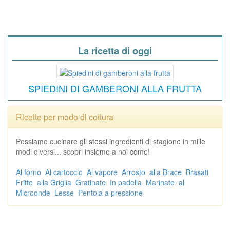
La ricetta di oggi
SPIEDINI DI GAMBERONI ALLA FRUTTA
Ricette per modo di cottura
Possiamo cucinare gli stessi ingredienti di stagione in mille
modi diversi... scopri insieme a noi come!
Al forno
Al cartoccio
Al vapore
Arrosto
alla Brace
Brasati
Fritte
alla Griglia
Gratinate
In padella
Marinate
al
Microonde
Lesse
Pentola a pressione