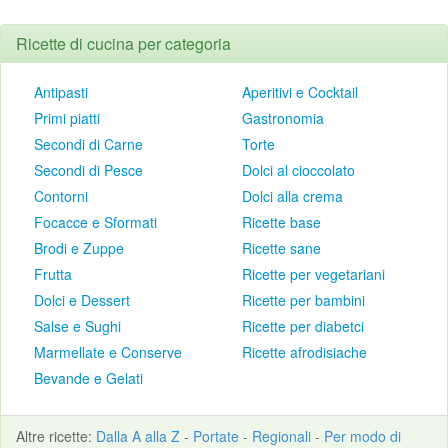
Ricette di cucina per categoria
Antipasti
Aperitivi e Cocktail
Primi piatti
Gastronomia
Secondi di Carne
Torte
Secondi di Pesce
Dolci al cioccolato
Contorni
Dolci alla crema
Focacce e Sformati
Ricette base
Brodi e Zuppe
Ricette sane
Frutta
Ricette per vegetariani
Dolci e Dessert
Ricette per bambini
Salse e Sughi
Ricette per diabetci
Marmellate e Conserve
Ricette afrodisiache
Bevande e Gelati
Altre
ricette
:
Dalla A alla Z
-
Portate
-
Regionali
-
Per modo di