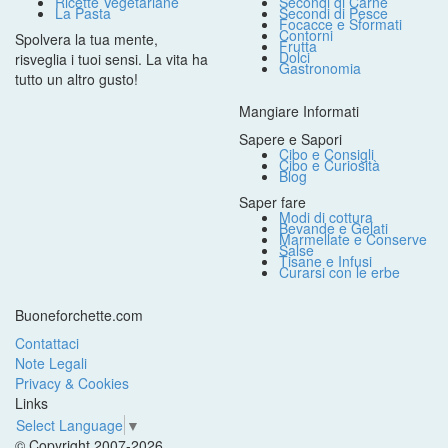
Ricette Vegetariane
Secondi di Carne
La Pasta
Secondi di Pesce
Focacce e Sformati
Contorni
Spolvera la tua mente,
Frutta
Dolci
risveglia i tuoi sensi. La vita ha
Gastronomia
tutto un altro gusto!
Mangiare Informati
Sapere e Sapori
Cibo e Consigli
Cibo e Curiosità
Blog
Saper fare
Modi di cottura
Bevande e Gelati
Marmellate e Conserve
Salse
Tisane e Infusi
Curarsi con le erbe
Buoneforchette.com
Contattaci
Note Legali
Privacy & Cookies
Links
Select Language
▼
© Copyright 2007-2026