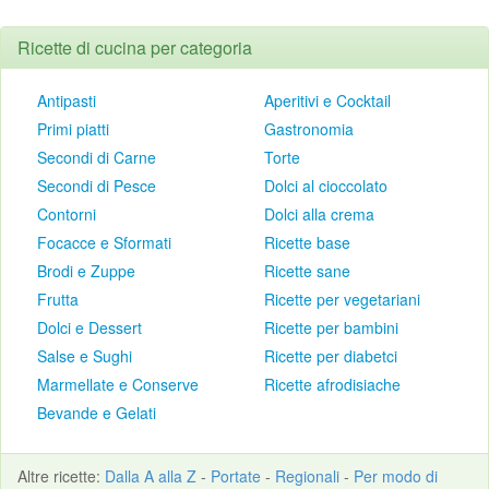
Ricette di cucina per categoria
Antipasti
Aperitivi e Cocktail
Primi piatti
Gastronomia
Secondi di Carne
Torte
Secondi di Pesce
Dolci al cioccolato
Contorni
Dolci alla crema
Focacce e Sformati
Ricette base
Brodi e Zuppe
Ricette sane
Frutta
Ricette per vegetariani
Dolci e Dessert
Ricette per bambini
Salse e Sughi
Ricette per diabetci
Marmellate e Conserve
Ricette afrodisiache
Bevande e Gelati
Altre
ricette
:
Dalla A alla Z
-
Portate
-
Regionali
-
Per modo di