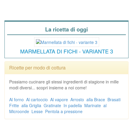
La ricetta di oggi
MARMELLATA DI FICHI - VARIANTE 3
Ricette per modo di cottura
Possiamo cucinare gli stessi ingredienti di stagione in mille
modi diversi... scopri insieme a noi come!
Al forno
Al cartoccio
Al vapore
Arrosto
alla Brace
Brasati
Fritte
alla Griglia
Gratinate
In padella
Marinate
al
Microonde
Lesse
Pentola a pressione