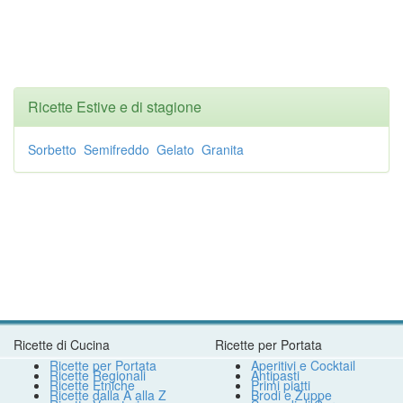
Ricette Estive e di stagione
Sorbetto
Semifreddo
Gelato
Granita
Ricette di Cucina
Ricette per Portata
Ricette per Portata
Aperitivi e Cocktail
Ricette Regionali
Antipasti
Ricette Etniche
Primi piatti
Ricette dalla A alla Z
Brodi e Zuppe