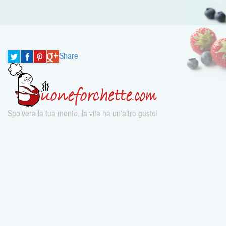
Share
Spolvera la tua mente, la vita ha un'altro gusto!