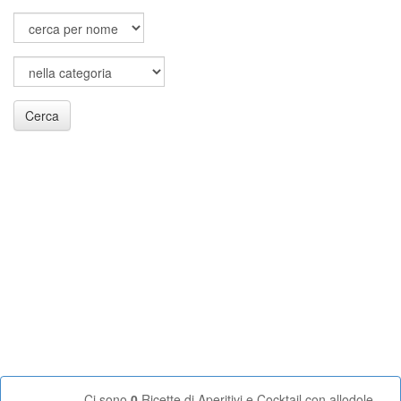
Cerca
Ci sono
0
Ricette di Aperitivi e Cocktail con allodole