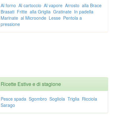
Al forno
Al cartoccio
Al vapore
Arrosto
alla Brace
Brasati
Fritte
alla Griglia
Gratinate
In padella
Marinate
al Microonde
Lesse
Pentola a
pressione
Ricette Estive e di stagione
Pesce spada
Sgombro
Sogliola
Triglia
Ricciola
Sarago