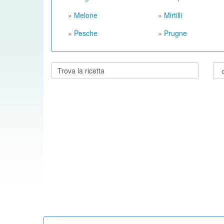
»
Melone
»
Mirtilli
»
Pesche
»
Prugne
Cerca