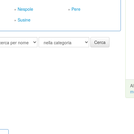
»
Nespole
»
Pere
»
Susine
Cerca
A
m