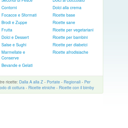
Secondi di Pesce
Dolci al cioccolato
Contorni
Dolci alla crema
Focacce e Sformati
Ricette base
Brodi e Zuppe
Ricette sane
Frutta
Ricette per vegetariani
Dolci e Dessert
Ricette per bambini
Salse e Sughi
Ricette per diabetci
Marmellate e
Ricette afrodisiache
Conserve
Bevande e Gelati
ltre
ricette
:
Dalla A alla Z
-
Portate
-
Regionali
-
Per
odo di cottura
-
Ricette etniche
-
Ricette con il bimby