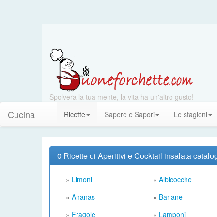
Spolvera la tua mente, la vita ha un'altro gusto!
Cucina
Ricette
Sapere e Sapori
Le stagioni
0 Ricette di Aperitivi e Cocktail insalata catal
»
Limoni
»
Albicocche
»
Ananas
»
Banane
»
Fragole
»
Lamponi