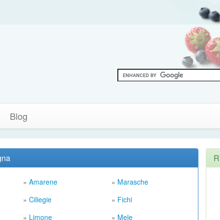
Blog
ogna
R
»
Amarene
»
Marasche
»
Ciliegie
»
Fichi
»
Limone
»
Mele