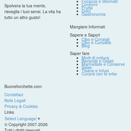
Focacce e Sformati
Contorni
Spolvera la tua mente,
Frutta
Dolci
risveglia i tuoi sensi. La vita ha
Gastronomia
tutto un altro gusto!
Mangiare Informati
Sapere e Sapori
Cibo e Consigli
Cibo e Curiosità
Blog
Saper fare
Modi di cottura
Bevande e Gelati
Marmellate e Conserve
Salse
Tisane e Infusi
Curarsi con le erbe
Buoneforchette.com
Contattaci
Note Legali
Privacy & Cookies
Links
Select Language
▼
© Copyright 2007-2026
Tutti i diritti riservati