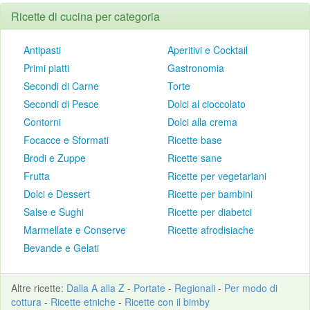
Ricette di cucina per categoria
Antipasti
Aperitivi e Cocktail
Primi piatti
Gastronomia
Secondi di Carne
Torte
Secondi di Pesce
Dolci al cioccolato
Contorni
Dolci alla crema
Focacce e Sformati
Ricette base
Brodi e Zuppe
Ricette sane
Frutta
Ricette per vegetariani
Dolci e Dessert
Ricette per bambini
Salse e Sughi
Ricette per diabetci
Marmellate e Conserve
Ricette afrodisiache
Bevande e Gelati
Altre
ricette
:
Dalla A alla Z
-
Portate
-
Regionali
-
Per modo di
cottura
-
Ricette etniche
-
Ricette con il bimby