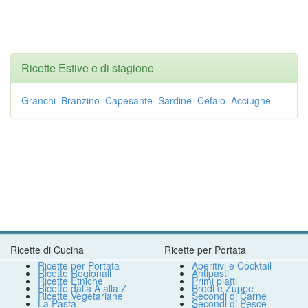
Ricette Estive e di stagione
Granchi
Branzino
Capesante
Sardine
Cefalo
Acciughe
Ricette di Cucina
Ricette per Portata
Ricette per Portata
Aperitivi e Cocktail
Ricette Regionali
Antipasti
Ricette Etniche
Primi piatti
Ricette dalla A alla Z
Brodi e Zuppe
Ricette Vegetariane
Secondi di Carne
La Pasta
Secondi di Pesce