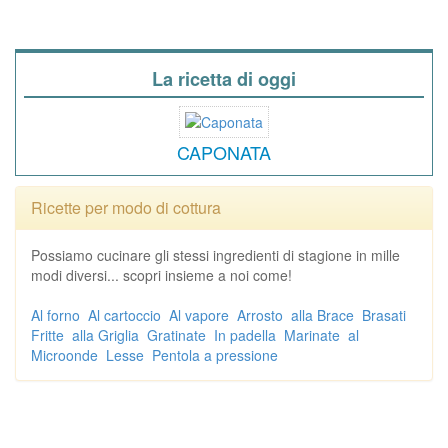
La ricetta di oggi
CAPONATA
Ricette per modo di cottura
Possiamo cucinare gli stessi ingredienti di stagione in mille
modi diversi... scopri insieme a noi come!
Al forno
Al cartoccio
Al vapore
Arrosto
alla Brace
Brasati
Fritte
alla Griglia
Gratinate
In padella
Marinate
al
Microonde
Lesse
Pentola a pressione