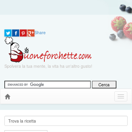
Share
Spolvera la tua mente, la vita ha un'altro gusto!
Menu
Down
Cerca