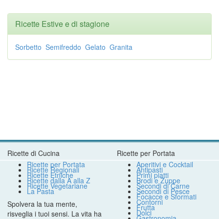
Ricette Estive e di stagione
Sorbetto
Semifreddo
Gelato
Granita
Ricette di Cucina
Ricette per Portata
Ricette per Portata
Aperitivi e Cocktail
Ricette Regionali
Antipasti
Ricette Etniche
Primi piatti
Ricette dalla A alla Z
Brodi e Zuppe
Ricette Vegetariane
Secondi di Carne
La Pasta
Secondi di Pesce
Focacce e Sformati
Contorni
Spolvera la tua mente,
Frutta
Dolci
risveglia i tuoi sensi. La vita ha
Gastronomia