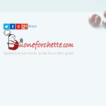
Share
Spolvera la tua mente, la vita ha un'altro gusto!