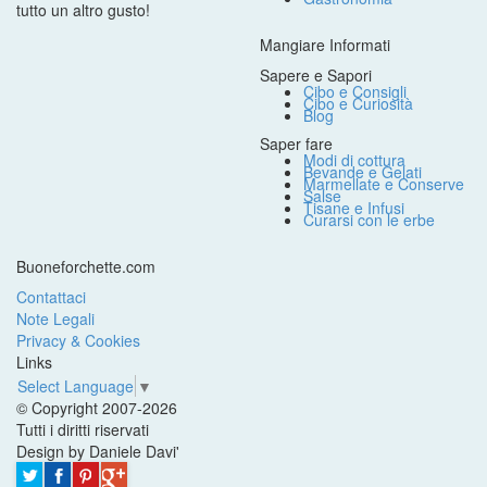
tutto un altro gusto!
Mangiare Informati
Sapere e Sapori
Cibo e Consigli
Cibo e Curiosità
Blog
Saper fare
Modi di cottura
Bevande e Gelati
Marmellate e Conserve
Salse
Tisane e Infusi
Curarsi con le erbe
Buoneforchette.com
Contattaci
Note Legali
Privacy & Cookies
Links
Select Language
▼
© Copyright 2007-2026
Tutti i diritti riservati
Design by Daniele Davi'