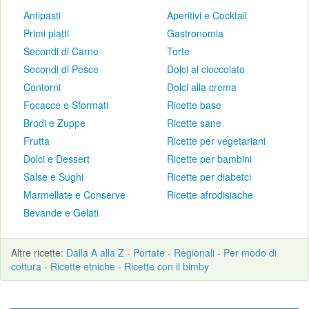
Antipasti
Aperitivi e Cocktail
Primi piatti
Gastronomia
Secondi di Carne
Torte
Secondi di Pesce
Dolci al cioccolato
Contorni
Dolci alla crema
Focacce e Sformati
Ricette base
Brodi e Zuppe
Ricette sane
Frutta
Ricette per vegetariani
Dolci e Dessert
Ricette per bambini
Salse e Sughi
Ricette per diabetci
Marmellate e Conserve
Ricette afrodisiache
Bevande e Gelati
Altre
ricette
:
Dalla A alla Z
-
Portate
-
Regionali
-
Per modo di
cottura
-
Ricette etniche
-
Ricette con il bimby