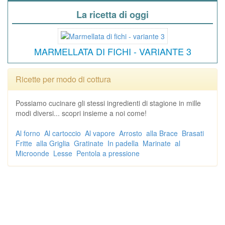
La ricetta di oggi
MARMELLATA DI FICHI - VARIANTE 3
Ricette per modo di cottura
Possiamo cucinare gli stessi ingredienti di stagione in mille
modi diversi... scopri insieme a noi come!
Al forno
Al cartoccio
Al vapore
Arrosto
alla Brace
Brasati
Fritte
alla Griglia
Gratinate
In padella
Marinate
al
Microonde
Lesse
Pentola a pressione