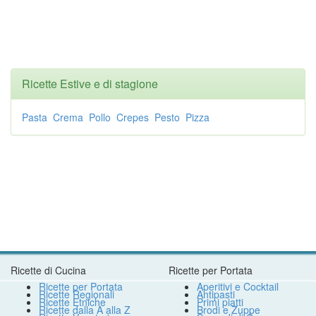
Ricette Estive e di stagione
Pasta
Crema
Pollo
Crepes
Pesto
Pizza
Ricette di Cucina
Ricette per Portata
Ricette per Portata
Aperitivi e Cocktail
Ricette Regionali
Antipasti
Ricette Etniche
Primi piatti
Ricette dalla A alla Z
Brodi e Zuppe