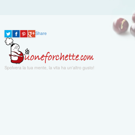
Share
Spolvera la tua mente, la vita ha un'altro gusto!