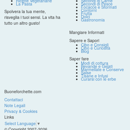
Ricette Vegetariane
Secondi di Carne
La Pasta
Secondi di Pesce
Focacce e Sformati
Contorni
Spolvera la tua mente,
Frutta
Dolci
risveglia i tuoi sensi. La vita ha
Gastronomia
tutto un altro gusto!
Mangiare Informati
Sapere e Sapori
Cibo e Consigli
Cibo e Curiosità
Blog
Saper fare
Modi di cottura
Bevande e Gelati
Marmellate e Conserve
Salse
Tisane e Infusi
Curarsi con le erbe
Buoneforchette.com
Contattaci
Note Legali
Privacy & Cookies
Links
Select Language
▼
© Copyright 2007-2026