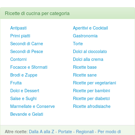
Ricette di cucina per categoria
Antipasti
Aperitivi e Cocktail
Primi piatti
Gastronomia
Secondi di Carne
Torte
Secondi di Pesce
Dolci al cioccolato
Contorni
Dolci alla crema
Focacce e Sformati
Ricette base
Brodi e Zuppe
Ricette sane
Frutta
Ricette per vegetariani
Dolci e Dessert
Ricette per bambini
Salse e Sughi
Ricette per diabetci
Marmellate e Conserve
Ricette afrodisiache
Bevande e Gelati
Altre
ricette
:
Dalla A alla Z
-
Portate
-
Regionali
-
Per modo di