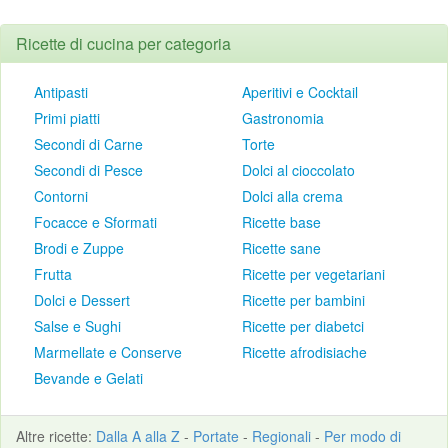
Ricette di cucina per categoria
Antipasti
Aperitivi e Cocktail
Primi piatti
Gastronomia
Secondi di Carne
Torte
Secondi di Pesce
Dolci al cioccolato
Contorni
Dolci alla crema
Focacce e Sformati
Ricette base
Brodi e Zuppe
Ricette sane
Frutta
Ricette per vegetariani
Dolci e Dessert
Ricette per bambini
Salse e Sughi
Ricette per diabetci
Marmellate e Conserve
Ricette afrodisiache
Bevande e Gelati
Altre
ricette
:
Dalla A alla Z
-
Portate
-
Regionali
-
Per modo di