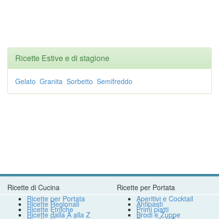
Ricette Estive e di stagione
Gelato
Granita
Sorbetto
Semifreddo
Ricette di Cucina
Ricette per Portata
Ricette per Portata
Aperitivi e Cocktail
Ricette Regionali
Antipasti
Ricette Etniche
Primi piatti
Ricette dalla A alla Z
Brodi e Zuppe