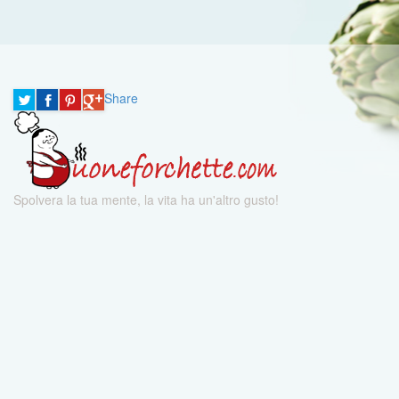
Share
Spolvera la tua mente, la vita ha un'altro gusto!