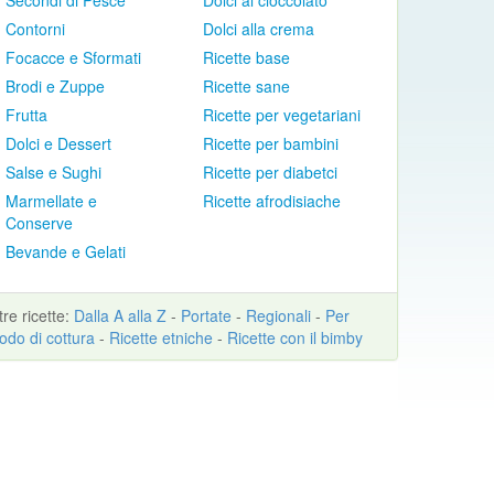
Secondi di Pesce
Dolci al cioccolato
Contorni
Dolci alla crema
Focacce e Sformati
Ricette base
Brodi e Zuppe
Ricette sane
Frutta
Ricette per vegetariani
Dolci e Dessert
Ricette per bambini
Salse e Sughi
Ricette per diabetci
Marmellate e
Ricette afrodisiache
Conserve
Bevande e Gelati
ltre
ricette
:
Dalla A alla Z
-
Portate
-
Regionali
-
Per
odo di cottura
-
Ricette etniche
-
Ricette con il bimby