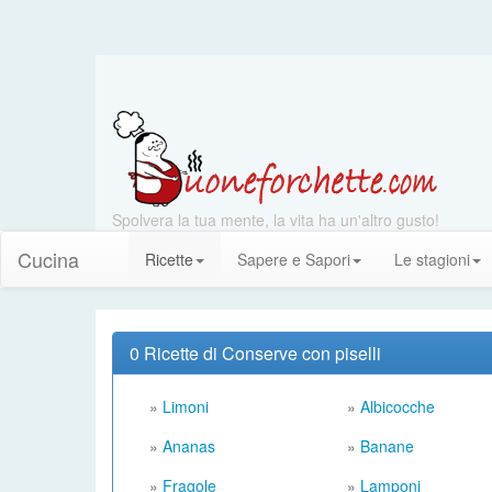
Spolvera la tua mente, la vita ha un'altro gusto!
Cucina
Ricette
Sapere e Sapori
Le stagioni
0 Ricette di Conserve con piselli
»
Limoni
»
Albicocche
»
Ananas
»
Banane
»
Fragole
»
Lamponi