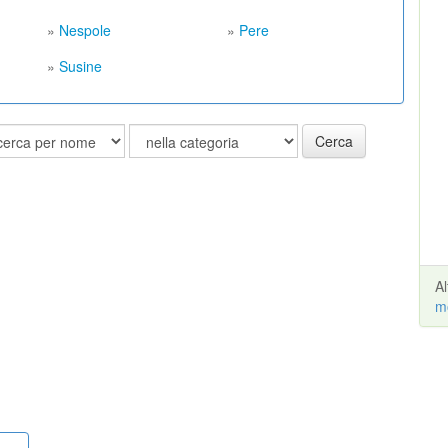
»
Nespole
»
Pere
»
Susine
Cerca
A
m