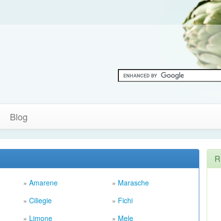
Blog
R
»
Amarene
»
Marasche
»
Ciliegie
»
Fichi
»
Limone
»
Mele