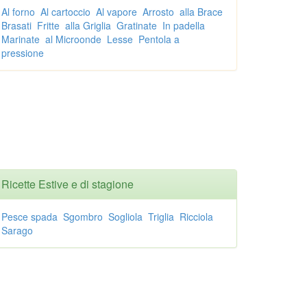
Al forno
Al cartoccio
Al vapore
Arrosto
alla Brace
Brasati
Fritte
alla Griglia
Gratinate
In padella
Marinate
al Microonde
Lesse
Pentola a
pressione
Ricette Estive e di stagione
Pesce spada
Sgombro
Sogliola
Triglia
Ricciola
Sarago