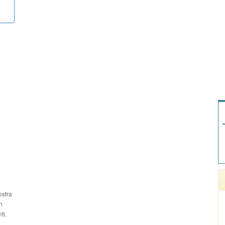
ostra
n
ti,