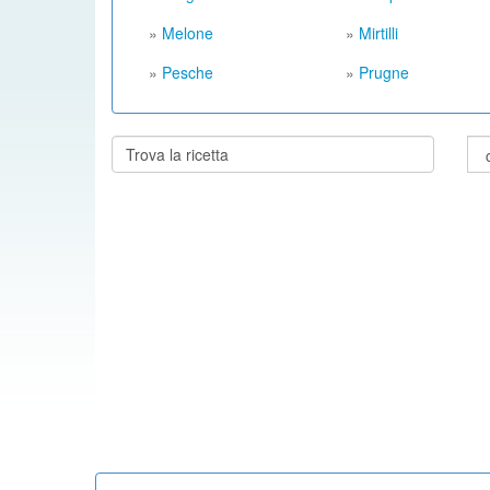
»
Melone
»
Mirtilli
»
Pesche
»
Prugne
Cerca