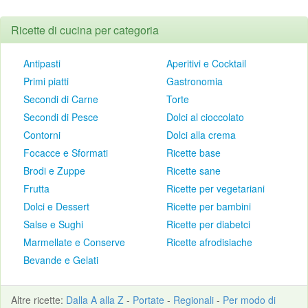
Ricette di cucina per categoria
Antipasti
Aperitivi e Cocktail
Primi piatti
Gastronomia
Secondi di Carne
Torte
Secondi di Pesce
Dolci al cioccolato
Contorni
Dolci alla crema
Focacce e Sformati
Ricette base
Brodi e Zuppe
Ricette sane
Frutta
Ricette per vegetariani
Dolci e Dessert
Ricette per bambini
Salse e Sughi
Ricette per diabetci
Marmellate e Conserve
Ricette afrodisiache
Bevande e Gelati
Altre
ricette
:
Dalla A alla Z
-
Portate
-
Regionali
-
Per modo di