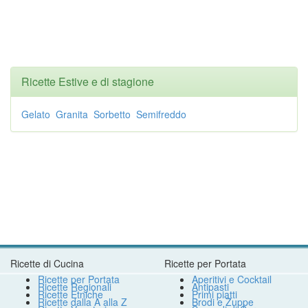
Ricette Estive e di stagione
Gelato
Granita
Sorbetto
Semifreddo
Ricette di Cucina
Ricette per Portata
Ricette per Portata
Aperitivi e Cocktail
Ricette Regionali
Antipasti
Ricette Etniche
Primi piatti
Ricette dalla A alla Z
Brodi e Zuppe