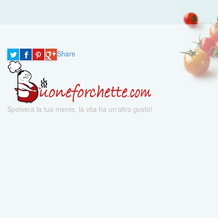
Share
Spolvera la tua mente, la vita ha un'altro gusto!