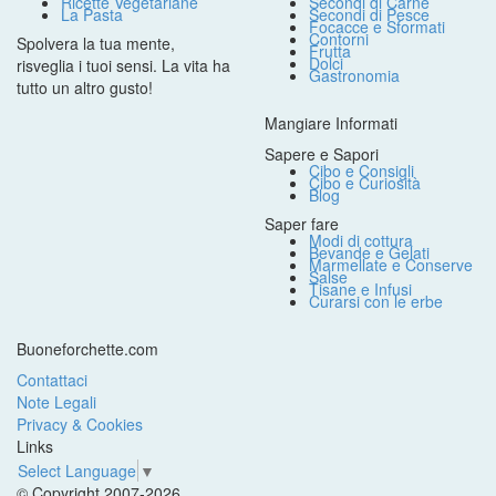
Ricette Vegetariane
Secondi di Carne
La Pasta
Secondi di Pesce
Focacce e Sformati
Contorni
Spolvera la tua mente,
Frutta
Dolci
risveglia i tuoi sensi. La vita ha
Gastronomia
tutto un altro gusto!
Mangiare Informati
Sapere e Sapori
Cibo e Consigli
Cibo e Curiosità
Blog
Saper fare
Modi di cottura
Bevande e Gelati
Marmellate e Conserve
Salse
Tisane e Infusi
Curarsi con le erbe
Buoneforchette.com
Contattaci
Note Legali
Privacy & Cookies
Links
Select Language
▼
© Copyright 2007-2026