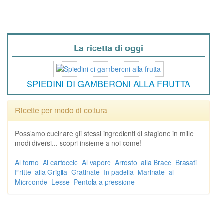
La ricetta di oggi
SPIEDINI DI GAMBERONI ALLA FRUTTA
Ricette per modo di cottura
Possiamo cucinare gli stessi ingredienti di stagione in mille
modi diversi... scopri insieme a noi come!
Al forno
Al cartoccio
Al vapore
Arrosto
alla Brace
Brasati
Fritte
alla Griglia
Gratinate
In padella
Marinate
al
Microonde
Lesse
Pentola a pressione