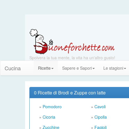
Spolvera la tua mente, la vita ha un'altro gusto!
Cucina
Ricette
Sapere e Sapori
Le stagioni
0 Ricette di Brodi e Zuppe con latte
»
Pomodoro
»
Cavoli
»
Cicoria
»
Cipolla
»
Zucchine
»
Fagioli