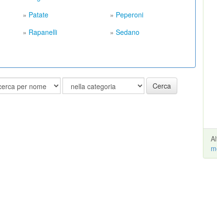
»
Patate
»
Peperoni
»
Rapanelli
»
Sedano
Cerca
A
m