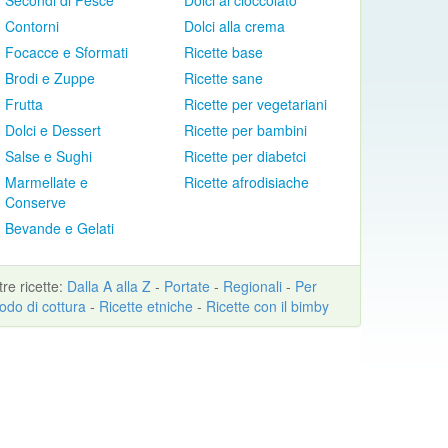
Secondi di Pesce
Dolci al cioccolato
Contorni
Dolci alla crema
Focacce e Sformati
Ricette base
Brodi e Zuppe
Ricette sane
Frutta
Ricette per vegetariani
Dolci e Dessert
Ricette per bambini
Salse e Sughi
Ricette per diabetci
Marmellate e
Ricette afrodisiache
Conserve
Bevande e Gelati
ltre
ricette
:
Dalla A alla Z
-
Portate
-
Regionali
-
Per
odo di cottura
-
Ricette etniche
-
Ricette con il bimby