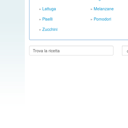
»
Lattuga
»
Melanzane
»
Piselli
»
Pomodori
»
Zucchini
Cerca