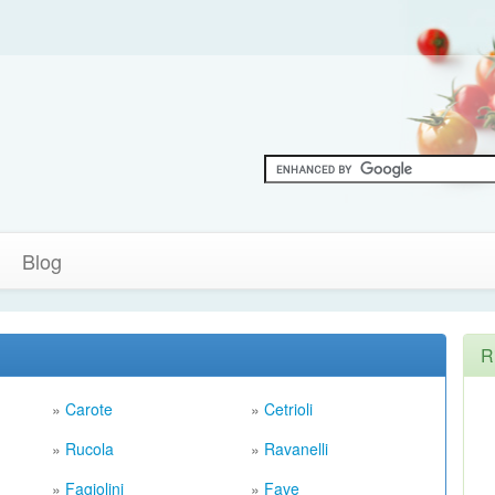
Blog
R
»
Carote
»
Cetrioli
»
Rucola
»
Ravanelli
»
Fagiolini
»
Fave