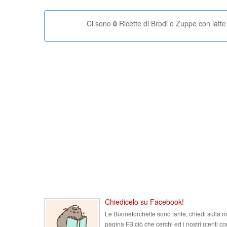
Ci sono
0
Ricette di Brodi e Zuppe con latte
Chiedicelo su Facebook!
Le Buoneforchette sono tante, chiedi sulla n
pagina FB ciò che cerchi ed i nostri utenti co