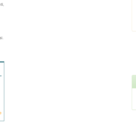
ti,
si.
e