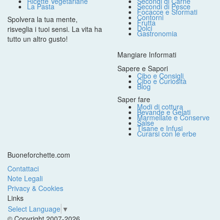
Ricette Vegetariane
Secondi di Carne
La Pasta
Secondi di Pesce
Focacce e Sformati
Contorni
Spolvera la tua mente,
Frutta
Dolci
risveglia i tuoi sensi. La vita ha
Gastronomia
tutto un altro gusto!
Mangiare Informati
Sapere e Sapori
Cibo e Consigli
Cibo e Curiosità
Blog
Saper fare
Modi di cottura
Bevande e Gelati
Marmellate e Conserve
Salse
Tisane e Infusi
Curarsi con le erbe
Buoneforchette.com
Contattaci
Note Legali
Privacy & Cookies
Links
Select Language
▼
© Copyright 2007-2026