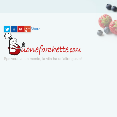
Share
Spolvera la tua mente, la vita ha un'altro gusto!