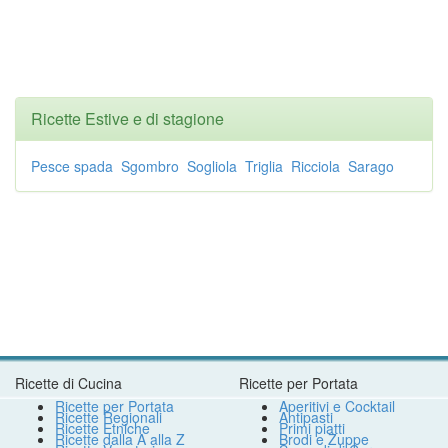
Ricette Estive e di stagione
Pesce spada
Sgombro
Sogliola
Triglia
Ricciola
Sarago
Ricette di Cucina
Ricette per Portata
Ricette per Portata
Aperitivi e Cocktail
Ricette Regionali
Antipasti
Ricette Etniche
Primi piatti
Ricette dalla A alla Z
Brodi e Zuppe