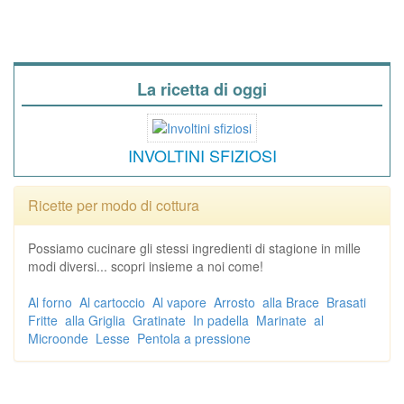
La ricetta di oggi
INVOLTINI SFIZIOSI
Ricette per modo di cottura
Possiamo cucinare gli stessi ingredienti di stagione in mille
modi diversi... scopri insieme a noi come!
Al forno
Al cartoccio
Al vapore
Arrosto
alla Brace
Brasati
Fritte
alla Griglia
Gratinate
In padella
Marinate
al
Microonde
Lesse
Pentola a pressione