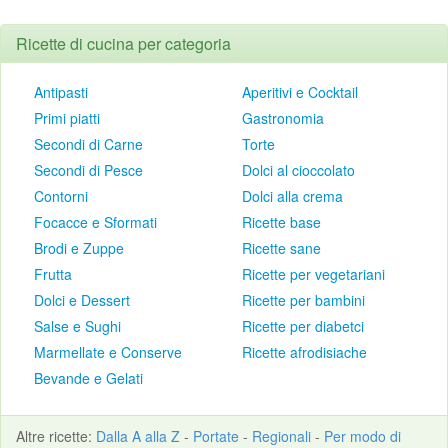
Ricette di cucina per categoria
Antipasti
Aperitivi e Cocktail
Primi piatti
Gastronomia
Secondi di Carne
Torte
Secondi di Pesce
Dolci al cioccolato
Contorni
Dolci alla crema
Focacce e Sformati
Ricette base
Brodi e Zuppe
Ricette sane
Frutta
Ricette per vegetariani
Dolci e Dessert
Ricette per bambini
Salse e Sughi
Ricette per diabetci
Marmellate e Conserve
Ricette afrodisiache
Bevande e Gelati
Altre
ricette
:
Dalla A alla Z
-
Portate
-
Regionali
-
Per modo di