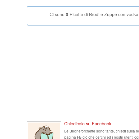
Ci sono
0
Ricette di Brodi e Zuppe con vodka
Chiedicelo su Facebook!
Le Buoneforchette sono tante, chiedi sulla n
pagina FB ciò che cerchi ed i nostri utenti co