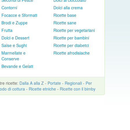
Secondi di Pesce
Dolci al cioccolato
Contorni
Dolci alla crema
Focacce e Sformati
Ricette base
Brodi e Zuppe
Ricette sane
Frutta
Ricette per vegetariani
Dolci e Dessert
Ricette per bambini
Salse e Sughi
Ricette per diabetci
Marmellate e
Ricette afrodisiache
Conserve
Bevande e Gelati
ltre
ricette
:
Dalla A alla Z
-
Portate
-
Regionali
-
Per
odo di cottura
-
Ricette etniche
-
Ricette con il bimby