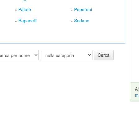
»
Patate
»
Peperoni
»
Rapanelli
»
Sedano
Cerca
A
m