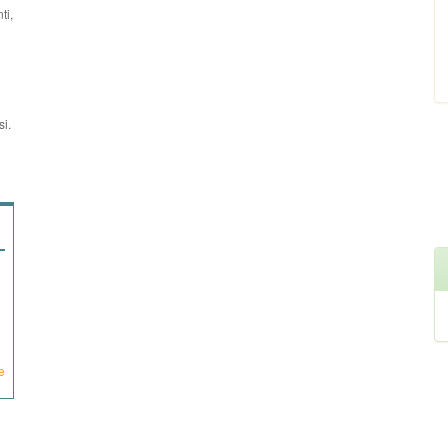
ti,
si.
e