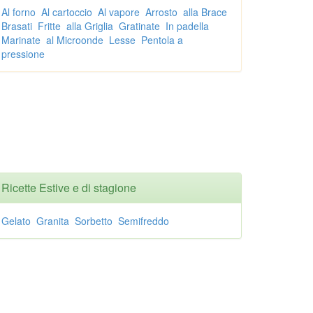
Al forno
Al cartoccio
Al vapore
Arrosto
alla Brace
Brasati
Fritte
alla Griglia
Gratinate
In padella
Marinate
al Microonde
Lesse
Pentola a
pressione
Ricette Estive e di stagione
Gelato
Granita
Sorbetto
Semifreddo