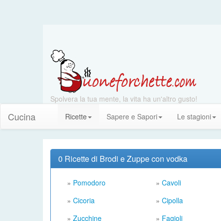
Spolvera la tua mente, la vita ha un'altro gusto!
Cucina
Ricette
Sapere e Sapori
Le stagioni
0 Ricette di Brodi e Zuppe con vodka
»
Pomodoro
»
Cavoli
»
Cicoria
»
Cipolla
»
Zucchine
»
Fagioli