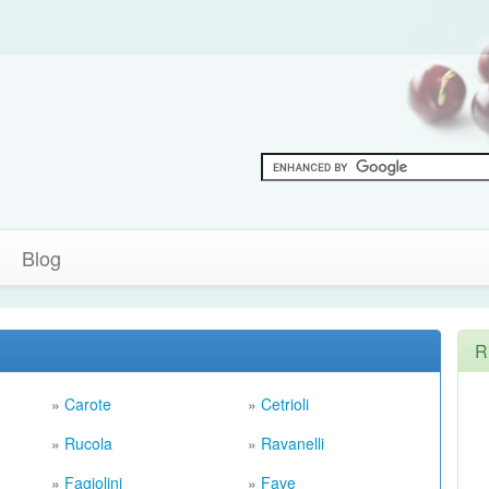
Blog
R
»
Carote
»
Cetrioli
»
Rucola
»
Ravanelli
»
Fagiolini
»
Fave