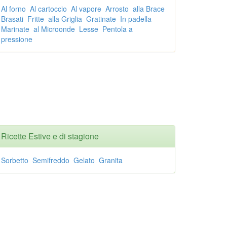
Al forno
Al cartoccio
Al vapore
Arrosto
alla Brace
Brasati
Fritte
alla Griglia
Gratinate
In padella
Marinate
al Microonde
Lesse
Pentola a
pressione
Ricette Estive e di stagione
Sorbetto
Semifreddo
Gelato
Granita