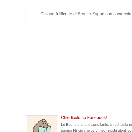
Ci sono
0
Ricette di Brodi e Zuppe con coca-cola
Chiedicelo su Facebook!
Le Buoneforchette sono tante, chiedi sulla n
pagina FB ciò che cerchi ed i nostri utenti co