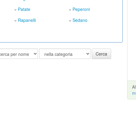
»
Patate
»
Peperoni
»
Rapanelli
»
Sedano
Cerca
A
m