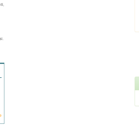
ti,
si.
e