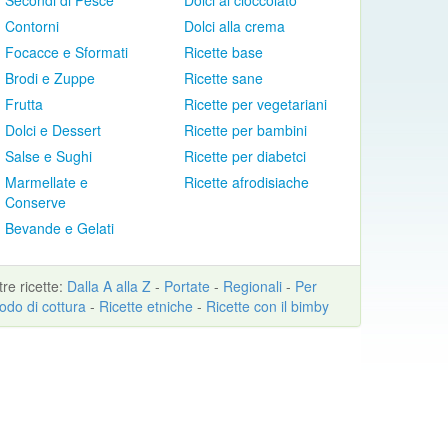
Secondi di Pesce
Dolci al cioccolato
Contorni
Dolci alla crema
Focacce e Sformati
Ricette base
Brodi e Zuppe
Ricette sane
Frutta
Ricette per vegetariani
Dolci e Dessert
Ricette per bambini
Salse e Sughi
Ricette per diabetci
Marmellate e
Ricette afrodisiache
Conserve
Bevande e Gelati
ltre
ricette
:
Dalla A alla Z
-
Portate
-
Regionali
-
Per
odo di cottura
-
Ricette etniche
-
Ricette con il bimby