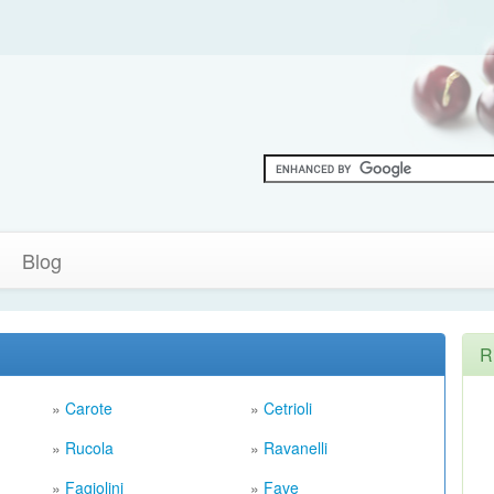
Blog
R
»
Carote
»
Cetrioli
»
Rucola
»
Ravanelli
»
Fagiolini
»
Fave