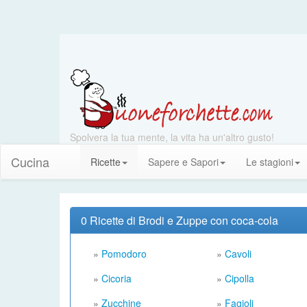
Spolvera la tua mente, la vita ha un'altro gusto!
Cucina
Ricette
Sapere e Sapori
Le stagioni
0 Ricette di Brodi e Zuppe con coca-cola
»
Pomodoro
»
Cavoli
»
Cicoria
»
Cipolla
»
Zucchine
»
Fagioli