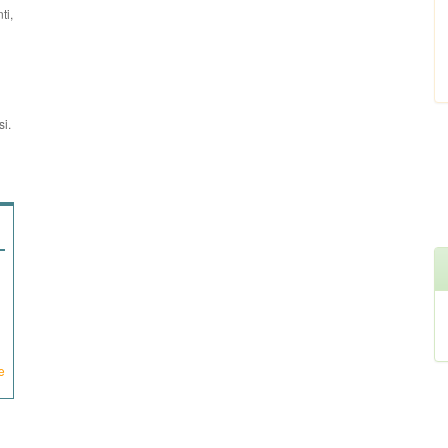
ti,
si.
e