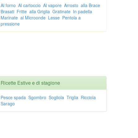
Al forno
Al cartoccio
Al vapore
Arrosto
alla Brace
Brasati
Fritte
alla Griglia
Gratinate
In padella
Marinate
al Microonde
Lesse
Pentola a
pressione
Ricette Estive e di stagione
Pesce spada
Sgombro
Sogliola
Triglia
Ricciola
Sarago