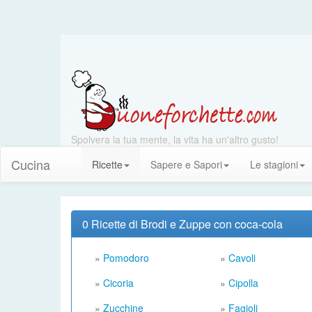
Spolvera la tua mente, la vita ha un'altro gusto!
Cucina
Ricette
Sapere e Sapori
Le stagioni
0 Ricette di Brodi e Zuppe con coca-cola
»
Pomodoro
»
Cavoli
»
Cicoria
»
Cipolla
»
Zucchine
»
Fagioli