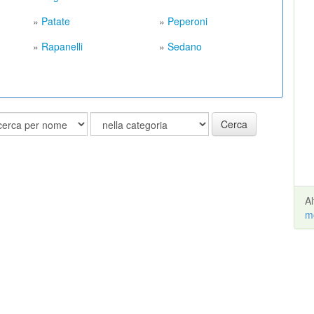
»
Patate
»
Peperoni
»
Rapanelli
»
Sedano
Cerca
A
m