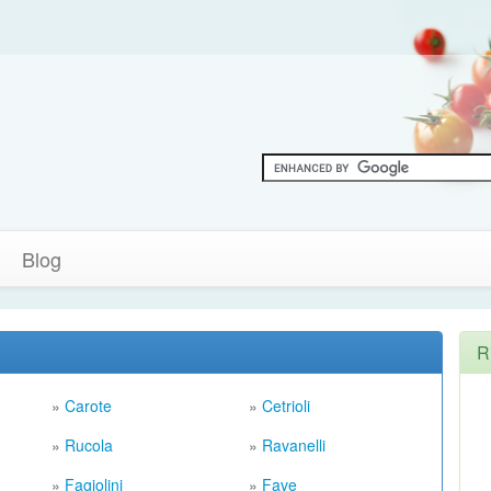
Blog
R
»
Carote
»
Cetrioli
»
Rucola
»
Ravanelli
»
Fagiolini
»
Fave