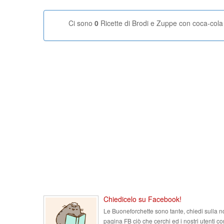
Ci sono
0
Ricette di Brodi e Zuppe con coca-cola
Chiedicelo su Facebook!
Le Buoneforchette sono tante, chiedi sulla n
pagina FB ciò che cerchi ed i nostri utenti co