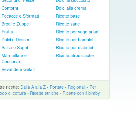
Secondi di Pesce
Dolci al cioccolato
Contorni
Dolci alla crema
Focacce e Sformati
Ricette base
Brodi e Zuppe
Ricette sane
Frutta
Ricette per vegetariani
Dolci e Dessert
Ricette per bambini
Salse e Sughi
Ricette per diabetci
Marmellate e
Ricette afrodisiache
Conserve
Bevande e Gelati
ltre
ricette
:
Dalla A alla Z
-
Portate
-
Regionali
-
Per
odo di cottura
-
Ricette etniche
-
Ricette con il bimby