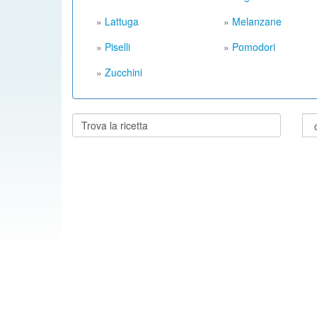
»
Lattuga
»
Melanzane
»
Piselli
»
Pomodori
»
Zucchini
Cerca