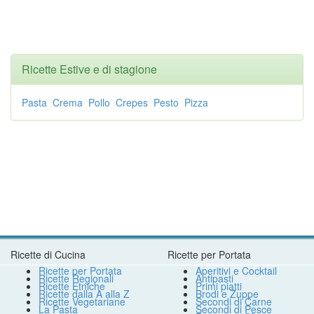
Ricette Estive e di stagione
Pasta
Crema
Pollo
Crepes
Pesto
Pizza
Ricette di Cucina
Ricette per Portata
Ricette per Portata
Aperitivi e Cocktail
Ricette Regionali
Antipasti
Ricette Etniche
Primi piatti
Ricette dalla A alla Z
Brodi e Zuppe
Ricette Vegetariane
Secondi di Carne
La Pasta
Secondi di Pesce