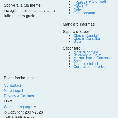
Focacce e Sformati
Contorni
Spolvera la tua mente,
Frutta
Dolci
risveglia i tuoi sensi. La vita ha
Gastronomia
tutto un altro gusto!
Mangiare Informati
Sapere e Sapori
Cibo e Consigli
Cibo e Curiosità
Blog
Saper fare
Modi di cottura
Bevande e Gelati
Marmellate e Conserve
Salse
Tisane e Infusi
Curarsi con le erbe
Buoneforchette.com
Contattaci
Note Legali
Privacy & Cookies
Links
Select Language
▼
© Copyright 2007-2026
Tutti i diritti riservati