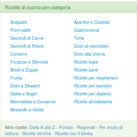
Ricette di cucina per categoria
Antipasti
Aperitivi e Cocktail
Primi piatti
Gastronomia
Secondi di Carne
Torte
Secondi di Pesce
Dolci al cioccolato
Contorni
Dolci alla crema
Focacce e Sformati
Ricette base
Brodi e Zuppe
Ricette sane
Frutta
Ricette per vegetariani
Dolci e Dessert
Ricette per bambini
Salse e Sughi
Ricette per diabetci
Marmellate e Conserve
Ricette afrodisiache
Bevande e Gelati
Altre
ricette
:
Dalla A alla Z
-
Portate
-
Regionali
-
Per modo di
cottura
-
Ricette etniche
-
Ricette con il bimby