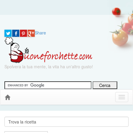
Share
Spolvera la tua mente, la vita ha un'altro gusto!
Menu
Down
Cerca