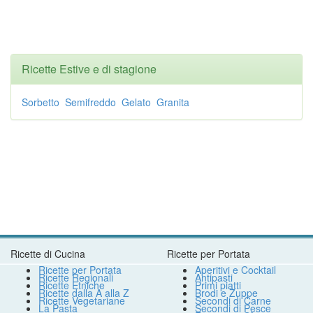
Ricette Estive e di stagione
Sorbetto
Semifreddo
Gelato
Granita
Ricette di Cucina
Ricette per Portata
Ricette per Portata
Aperitivi e Cocktail
Ricette Regionali
Antipasti
Ricette Etniche
Primi piatti
Ricette dalla A alla Z
Brodi e Zuppe
Ricette Vegetariane
Secondi di Carne
La Pasta
Secondi di Pesce