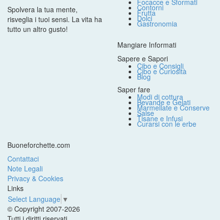
Focacce e Sformati
Contorni
Spolvera la tua mente,
Frutta
Dolci
risveglia i tuoi sensi. La vita ha
Gastronomia
tutto un altro gusto!
Mangiare Informati
Sapere e Sapori
Cibo e Consigli
Cibo e Curiosità
Blog
Saper fare
Modi di cottura
Bevande e Gelati
Marmellate e Conserve
Salse
Tisane e Infusi
Curarsi con le erbe
Buoneforchette.com
Contattaci
Note Legali
Privacy & Cookies
Links
Select Language
▼
© Copyright 2007-2026
Tutti i diritti riservati