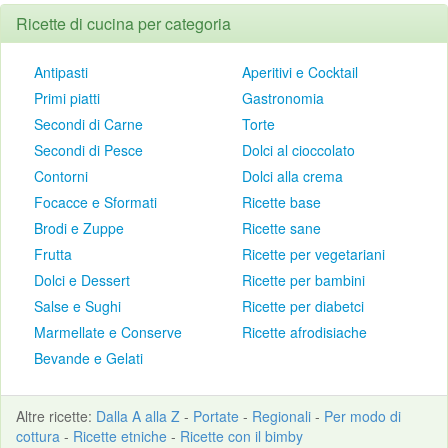
Ricette di cucina per categoria
Antipasti
Aperitivi e Cocktail
Primi piatti
Gastronomia
Secondi di Carne
Torte
Secondi di Pesce
Dolci al cioccolato
Contorni
Dolci alla crema
Focacce e Sformati
Ricette base
Brodi e Zuppe
Ricette sane
Frutta
Ricette per vegetariani
Dolci e Dessert
Ricette per bambini
Salse e Sughi
Ricette per diabetci
Marmellate e Conserve
Ricette afrodisiache
Bevande e Gelati
Altre
ricette
:
Dalla A alla Z
-
Portate
-
Regionali
-
Per modo di
cottura
-
Ricette etniche
-
Ricette con il bimby