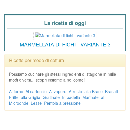
La ricetta di oggi
MARMELLATA DI FICHI - VARIANTE 3
Ricette per modo di cottura
Possiamo cucinare gli stessi ingredienti di stagione in mille
modi diversi... scopri insieme a noi come!
Al forno
Al cartoccio
Al vapore
Arrosto
alla Brace
Brasati
Fritte
alla Griglia
Gratinate
In padella
Marinate
al
Microonde
Lesse
Pentola a pressione