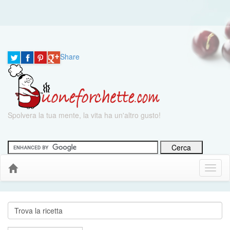
Share
Spolvera la tua mente, la vita ha un'altro gusto!
Menu
Down
Cerca