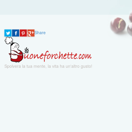
Share
Spolvera la tua mente, la vita ha un'altro gusto!