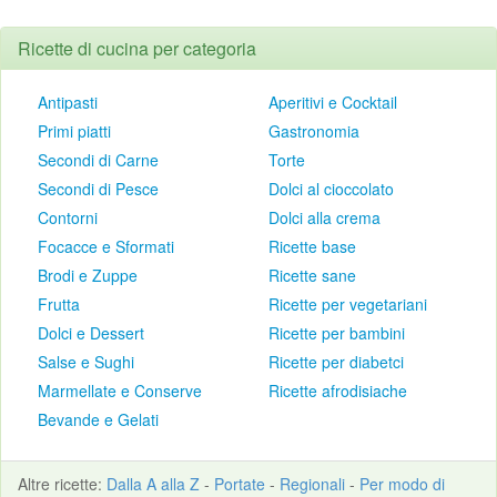
Ricette di cucina per categoria
Antipasti
Aperitivi e Cocktail
Primi piatti
Gastronomia
Secondi di Carne
Torte
Secondi di Pesce
Dolci al cioccolato
Contorni
Dolci alla crema
Focacce e Sformati
Ricette base
Brodi e Zuppe
Ricette sane
Frutta
Ricette per vegetariani
Dolci e Dessert
Ricette per bambini
Salse e Sughi
Ricette per diabetci
Marmellate e Conserve
Ricette afrodisiache
Bevande e Gelati
Altre
ricette
:
Dalla A alla Z
-
Portate
-
Regionali
-
Per modo di