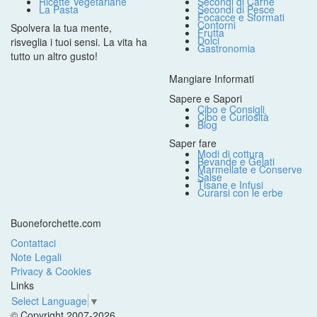
Ricette Vegetariane
Secondi di Carne
La Pasta
Secondi di Pesce
Focacce e Sformati
Contorni
Spolvera la tua mente,
Frutta
Dolci
risveglia i tuoi sensi. La vita ha
Gastronomia
tutto un altro gusto!
Mangiare Informati
Sapere e Sapori
Cibo e Consigli
Cibo e Curiosità
Blog
Saper fare
Modi di cottura
Bevande e Gelati
Marmellate e Conserve
Salse
Tisane e Infusi
Curarsi con le erbe
Buoneforchette.com
Contattaci
Note Legali
Privacy & Cookies
Links
Select Language
▼
© Copyright 2007-2026