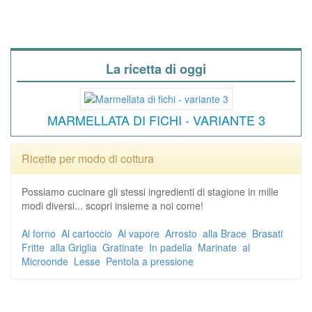
La ricetta di oggi
MARMELLATA DI FICHI - VARIANTE 3
Ricette per modo di cottura
Possiamo cucinare gli stessi ingredienti di stagione in mille
modi diversi... scopri insieme a noi come!
Al forno
Al cartoccio
Al vapore
Arrosto
alla Brace
Brasati
Fritte
alla Griglia
Gratinate
In padella
Marinate
al
Microonde
Lesse
Pentola a pressione