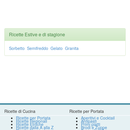
Ricette Estive e di stagione
Sorbetto
Semifreddo
Gelato
Granita
Ricette di Cucina
Ricette per Portata
Ricette per Portata
Aperitivi e Cocktail
Ricette Regionali
Antipasti
Ricette Etniche
Primi piatti
Ricette dalla A alla Z
Brodi e Zuppe