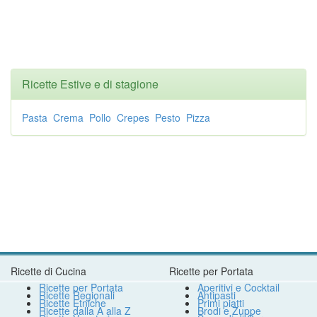
Ricette Estive e di stagione
Pasta
Crema
Pollo
Crepes
Pesto
Pizza
Ricette di Cucina
Ricette per Portata
Ricette per Portata
Aperitivi e Cocktail
Ricette Regionali
Antipasti
Ricette Etniche
Primi piatti
Ricette dalla A alla Z
Brodi e Zuppe