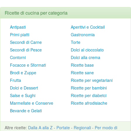
Ricette di cucina per categoria
Antipasti
Aperitivi e Cocktail
Primi piatti
Gastronomia
Secondi di Carne
Torte
Secondi di Pesce
Dolci al cioccolato
Contorni
Dolci alla crema
Focacce e Sformati
Ricette base
Brodi e Zuppe
Ricette sane
Frutta
Ricette per vegetariani
Dolci e Dessert
Ricette per bambini
Salse e Sughi
Ricette per diabetci
Marmellate e Conserve
Ricette afrodisiache
Bevande e Gelati
Altre
ricette
:
Dalla A alla Z
-
Portate
-
Regionali
-
Per modo di