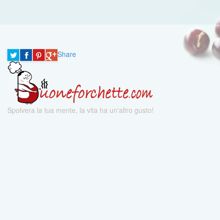
Share
Spolvera la tua mente, la vita ha un'altro gusto!