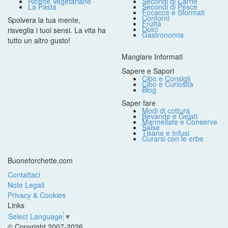
Ricette Vegetariane
Secondi di Carne
La Pasta
Secondi di Pesce
Focacce e Sformati
Contorni
Spolvera la tua mente,
Frutta
Dolci
risveglia i tuoi sensi. La vita ha
Gastronomia
tutto un altro gusto!
Mangiare Informati
Sapere e Sapori
Cibo e Consigli
Cibo e Curiosità
Blog
Saper fare
Modi di cottura
Bevande e Gelati
Marmellate e Conserve
Salse
Tisane e Infusi
Curarsi con le erbe
Buoneforchette.com
Contattaci
Note Legali
Privacy & Cookies
Links
Select Language
▼
© Copyright 2007-2026