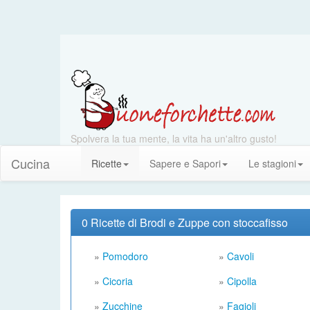
Spolvera la tua mente, la vita ha un'altro gusto!
Cucina
Ricette
Sapere e Sapori
Le stagioni
0 Ricette di Brodi e Zuppe con stoccafisso
»
Pomodoro
»
Cavoli
»
Cicoria
»
Cipolla
»
Zucchine
»
Fagioli