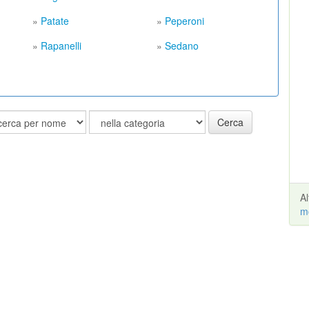
»
Patate
»
Peperoni
»
Rapanelli
»
Sedano
Cerca
A
m