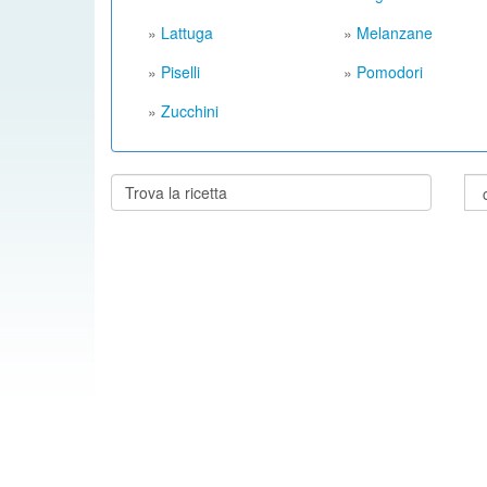
»
Lattuga
»
Melanzane
»
Piselli
»
Pomodori
»
Zucchini
Cerca