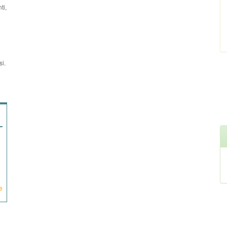
ti,
si.
e