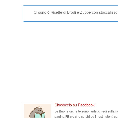
Ci sono
0
Ricette di Brodi e Zuppe con stoccafisso
Chiedicelo su Facebook!
Le Buoneforchette sono tante, chiedi sulla n
pagina FB ciò che cerchi ed i nostri utenti co