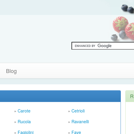
Blog
R
»
Carote
»
Cetrioli
»
Rucola
»
Ravanelli
»
Fagiolini
»
Fave