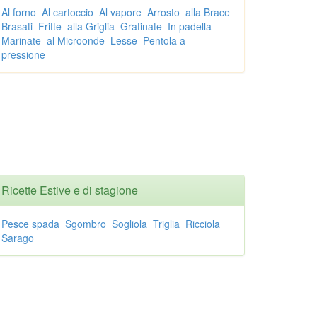
Al forno
Al cartoccio
Al vapore
Arrosto
alla Brace
Brasati
Fritte
alla Griglia
Gratinate
In padella
Marinate
al Microonde
Lesse
Pentola a
pressione
Ricette Estive e di stagione
Pesce spada
Sgombro
Sogliola
Triglia
Ricciola
Sarago