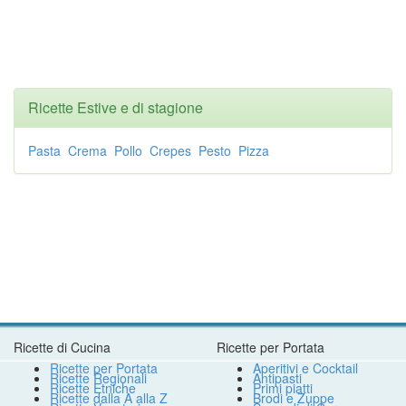
Ricette Estive e di stagione
Pasta
Crema
Pollo
Crepes
Pesto
Pizza
Ricette di Cucina
Ricette per Portata
Ricette per Portata
Aperitivi e Cocktail
Ricette Regionali
Antipasti
Ricette Etniche
Primi piatti
Ricette dalla A alla Z
Brodi e Zuppe