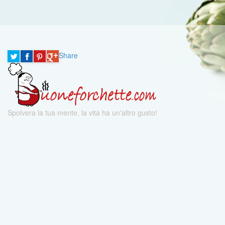
Share
Spolvera la tua mente, la vita ha un'altro gusto!