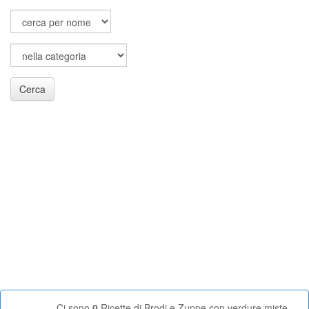
Cerca
Ci sono
0
Ricette di Brodi e Zuppe con verdure miste