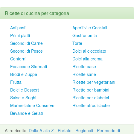
Ricette di cucina per categoria
Antipasti
Aperitivi e Cocktail
Primi piatti
Gastronomia
Secondi di Carne
Torte
Secondi di Pesce
Dolci al cioccolato
Contorni
Dolci alla crema
Focacce e Sformati
Ricette base
Brodi e Zuppe
Ricette sane
Frutta
Ricette per vegetariani
Dolci e Dessert
Ricette per bambini
Salse e Sughi
Ricette per diabetci
Marmellate e Conserve
Ricette afrodisiache
Bevande e Gelati
Altre
ricette
:
Dalla A alla Z
-
Portate
-
Regionali
-
Per modo di