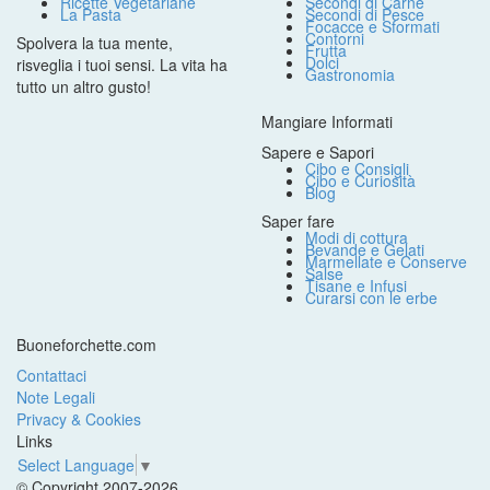
Ricette Vegetariane
Secondi di Carne
La Pasta
Secondi di Pesce
Focacce e Sformati
Contorni
Spolvera la tua mente,
Frutta
Dolci
risveglia i tuoi sensi. La vita ha
Gastronomia
tutto un altro gusto!
Mangiare Informati
Sapere e Sapori
Cibo e Consigli
Cibo e Curiosità
Blog
Saper fare
Modi di cottura
Bevande e Gelati
Marmellate e Conserve
Salse
Tisane e Infusi
Curarsi con le erbe
Buoneforchette.com
Contattaci
Note Legali
Privacy & Cookies
Links
Select Language
▼
© Copyright 2007-2026