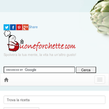
Share
Spolvera la tua mente, la vita ha un'altro gusto!
Menu
Down
Cerca