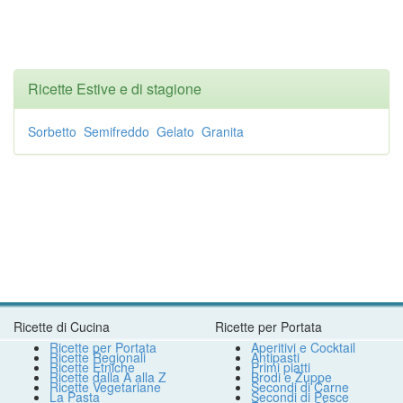
Ricette Estive e di stagione
Sorbetto
Semifreddo
Gelato
Granita
Ricette di Cucina
Ricette per Portata
Ricette per Portata
Aperitivi e Cocktail
Ricette Regionali
Antipasti
Ricette Etniche
Primi piatti
Ricette dalla A alla Z
Brodi e Zuppe
Ricette Vegetariane
Secondi di Carne
La Pasta
Secondi di Pesce