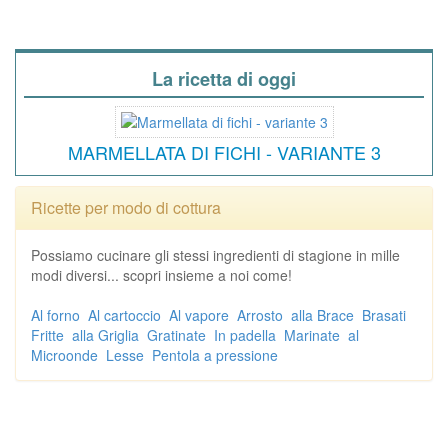
La ricetta di oggi
MARMELLATA DI FICHI - VARIANTE 3
Ricette per modo di cottura
Possiamo cucinare gli stessi ingredienti di stagione in mille
modi diversi... scopri insieme a noi come!
Al forno
Al cartoccio
Al vapore
Arrosto
alla Brace
Brasati
Fritte
alla Griglia
Gratinate
In padella
Marinate
al
Microonde
Lesse
Pentola a pressione