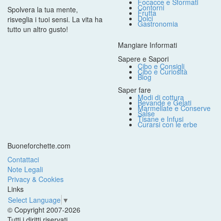
Focacce e Sformati
Contorni
Spolvera la tua mente,
Frutta
Dolci
risveglia i tuoi sensi. La vita ha
Gastronomia
tutto un altro gusto!
Mangiare Informati
Sapere e Sapori
Cibo e Consigli
Cibo e Curiosità
Blog
Saper fare
Modi di cottura
Bevande e Gelati
Marmellate e Conserve
Salse
Tisane e Infusi
Curarsi con le erbe
Buoneforchette.com
Contattaci
Note Legali
Privacy & Cookies
Links
Select Language
▼
© Copyright 2007-2026
Tutti i diritti riservati