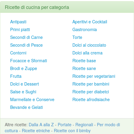
Ricette di cucina per categoria
Antipasti
Aperitivi e Cocktail
Primi piatti
Gastronomia
Secondi di Carne
Torte
Secondi di Pesce
Dolci al cioccolato
Contorni
Dolci alla crema
Focacce e Sformati
Ricette base
Brodi e Zuppe
Ricette sane
Frutta
Ricette per vegetariani
Dolci e Dessert
Ricette per bambini
Salse e Sughi
Ricette per diabetci
Marmellate e Conserve
Ricette afrodisiache
Bevande e Gelati
Altre
ricette
:
Dalla A alla Z
-
Portate
-
Regionali
-
Per modo di
cottura
-
Ricette etniche
-
Ricette con il bimby