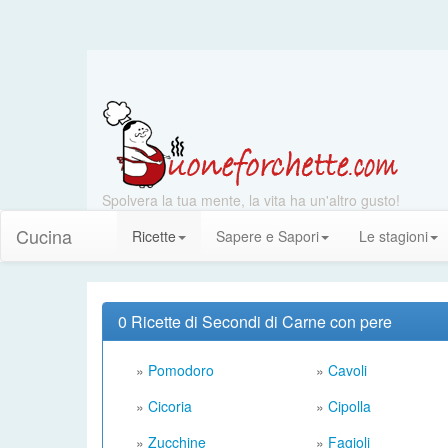
Spolvera la tua mente, la vita ha un'altro gusto!
Cucina
Ricette
Sapere e Sapori
Le stagioni
0 Ricette di Secondi di Carne con pere
»
Pomodoro
»
Cavoli
»
Cicoria
»
Cipolla
»
Zucchine
»
Fagioli