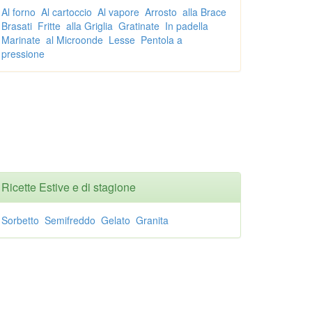
Al forno
Al cartoccio
Al vapore
Arrosto
alla Brace
Brasati
Fritte
alla Griglia
Gratinate
In padella
Marinate
al Microonde
Lesse
Pentola a
pressione
Ricette Estive e di stagione
Sorbetto
Semifreddo
Gelato
Granita