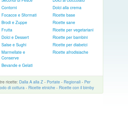
Secondi di Pesce
Dolci al cioccolato
Contorni
Dolci alla crema
Focacce e Sformati
Ricette base
Brodi e Zuppe
Ricette sane
Frutta
Ricette per vegetariani
Dolci e Dessert
Ricette per bambini
Salse e Sughi
Ricette per diabetci
Marmellate e
Ricette afrodisiache
Conserve
Bevande e Gelati
ltre
ricette
:
Dalla A alla Z
-
Portate
-
Regionali
-
Per
odo di cottura
-
Ricette etniche
-
Ricette con il bimby