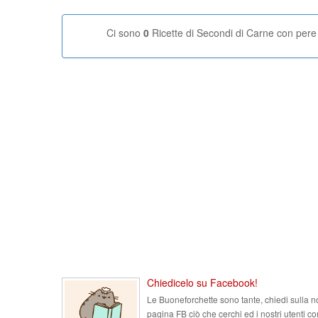
Ci sono
0
Ricette di Secondi di Carne con pere
Chiedicelo su Facebook!
Le Buoneforchette sono tante, chiedi sulla n
pagina FB ciò che cerchi ed i nostri utenti co