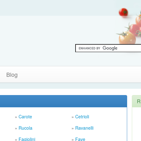
Blog
R
»
Carote
»
Cetrioli
»
Rucola
»
Ravanelli
»
Fagiolini
»
Fave