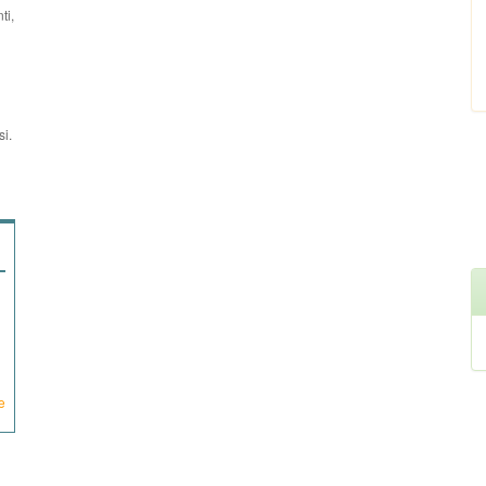
ti,
si.
e