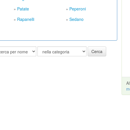
»
Patate
»
Peperoni
»
Rapanelli
»
Sedano
Cerca
A
m