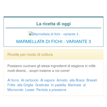
La ricetta di oggi
MARMELLATA DI FICHI - VARIANTE 3
Ricette per modo di cottura
Possiamo cucinare gli stessi ingredienti di stagione in mille
modi diversi... scopri insieme a noi come!
Al forno
Al cartoccio
Al vapore
Arrosto
alla Brace
Brasati
Fritte
alla Griglia
Gratinate
In padella
Marinate
al
Microonde
Lesse
Pentola a pressione