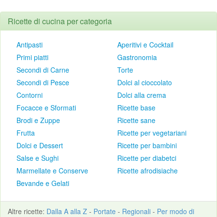
Ricette di cucina per categoria
Antipasti
Aperitivi e Cocktail
Primi piatti
Gastronomia
Secondi di Carne
Torte
Secondi di Pesce
Dolci al cioccolato
Contorni
Dolci alla crema
Focacce e Sformati
Ricette base
Brodi e Zuppe
Ricette sane
Frutta
Ricette per vegetariani
Dolci e Dessert
Ricette per bambini
Salse e Sughi
Ricette per diabetci
Marmellate e Conserve
Ricette afrodisiache
Bevande e Gelati
Altre
ricette
:
Dalla A alla Z
-
Portate
-
Regionali
-
Per modo di