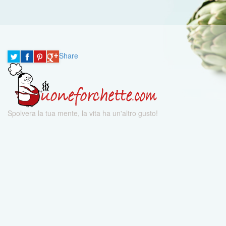
Share
Spolvera la tua mente, la vita ha un'altro gusto!