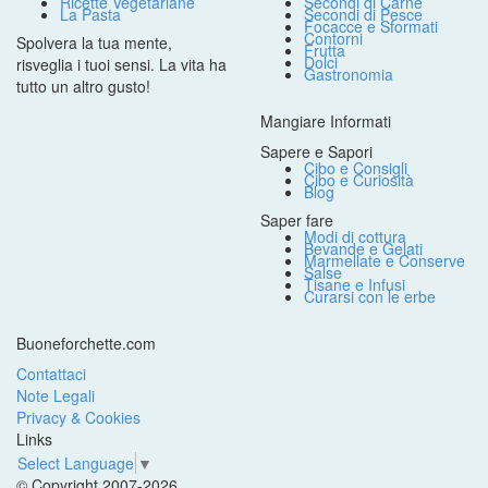
Ricette Vegetariane
Secondi di Carne
La Pasta
Secondi di Pesce
Focacce e Sformati
Contorni
Spolvera la tua mente,
Frutta
Dolci
risveglia i tuoi sensi. La vita ha
Gastronomia
tutto un altro gusto!
Mangiare Informati
Sapere e Sapori
Cibo e Consigli
Cibo e Curiosità
Blog
Saper fare
Modi di cottura
Bevande e Gelati
Marmellate e Conserve
Salse
Tisane e Infusi
Curarsi con le erbe
Buoneforchette.com
Contattaci
Note Legali
Privacy & Cookies
Links
Select Language
▼
© Copyright 2007-2026