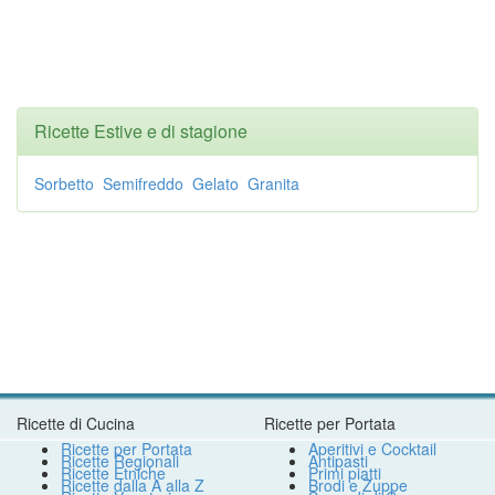
Ricette Estive e di stagione
Sorbetto
Semifreddo
Gelato
Granita
Ricette di Cucina
Ricette per Portata
Ricette per Portata
Aperitivi e Cocktail
Ricette Regionali
Antipasti
Ricette Etniche
Primi piatti
Ricette dalla A alla Z
Brodi e Zuppe