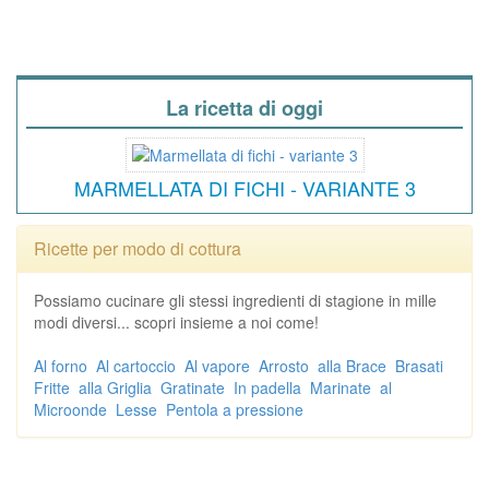
La ricetta di oggi
MARMELLATA DI FICHI - VARIANTE 3
Ricette per modo di cottura
Possiamo cucinare gli stessi ingredienti di stagione in mille
modi diversi... scopri insieme a noi come!
Al forno
Al cartoccio
Al vapore
Arrosto
alla Brace
Brasati
Fritte
alla Griglia
Gratinate
In padella
Marinate
al
Microonde
Lesse
Pentola a pressione