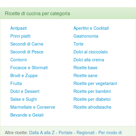
Ricette di cucina per categoria
Antipasti
Aperitivi e Cocktail
Primi piatti
Gastronomia
Secondi di Carne
Torte
Secondi di Pesce
Dolci al cioccolato
Contorni
Dolci alla crema
Focacce e Sformati
Ricette base
Brodi e Zuppe
Ricette sane
Frutta
Ricette per vegetariani
Dolci e Dessert
Ricette per bambini
Salse e Sughi
Ricette per diabetci
Marmellate e Conserve
Ricette afrodisiache
Bevande e Gelati
Altre
ricette
:
Dalla A alla Z
-
Portate
-
Regionali
-
Per modo di