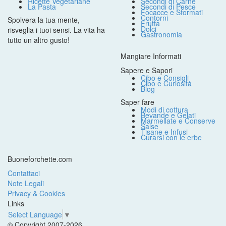
Ricette Vegetariane
Secondi di Carne
La Pasta
Secondi di Pesce
Focacce e Sformati
Contorni
Spolvera la tua mente,
Frutta
Dolci
risveglia i tuoi sensi. La vita ha
Gastronomia
tutto un altro gusto!
Mangiare Informati
Sapere e Sapori
Cibo e Consigli
Cibo e Curiosità
Blog
Saper fare
Modi di cottura
Bevande e Gelati
Marmellate e Conserve
Salse
Tisane e Infusi
Curarsi con le erbe
Buoneforchette.com
Contattaci
Note Legali
Privacy & Cookies
Links
Select Language
▼
© Copyright 2007-2026