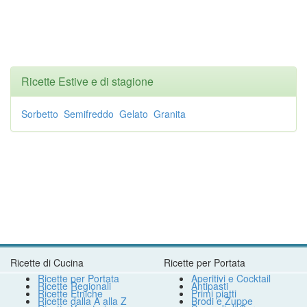
Ricette Estive e di stagione
Sorbetto
Semifreddo
Gelato
Granita
Ricette di Cucina
Ricette per Portata
Ricette per Portata
Aperitivi e Cocktail
Ricette Regionali
Antipasti
Ricette Etniche
Primi piatti
Ricette dalla A alla Z
Brodi e Zuppe