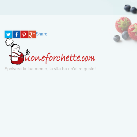
Share
Spolvera la tua mente, la vita ha un'altro gusto!