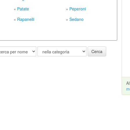
»
Patate
»
Peperoni
»
Rapanelli
»
Sedano
Cerca
A
m