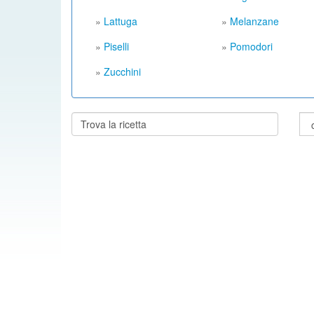
»
Lattuga
»
Melanzane
»
Piselli
»
Pomodori
»
Zucchini
Cerca