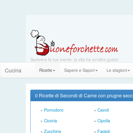
Spolvera la tua mente, la vita ha un'altro gusto!
Cucina
Ricette
Sapere e Sapori
Le stagioni
0 Ricette di Secondi di Carne con prugne sec
»
Pomodoro
»
Cavoli
»
Cicoria
»
Cipolla
»
Zucchine
»
Fagioli