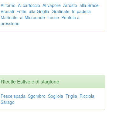
Al forno
Al cartoccio
Al vapore
Arrosto
alla Brace
Brasati
Fritte
alla Griglia
Gratinate
In padella
Marinate
al Microonde
Lesse
Pentola a
pressione
Ricette Estive e di stagione
Pesce spada
Sgombro
Sogliola
Triglia
Ricciola
Sarago