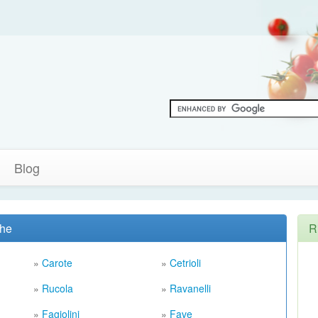
Blog
che
R
»
Carote
»
Cetrioli
»
Rucola
»
Ravanelli
»
Fagiolini
»
Fave