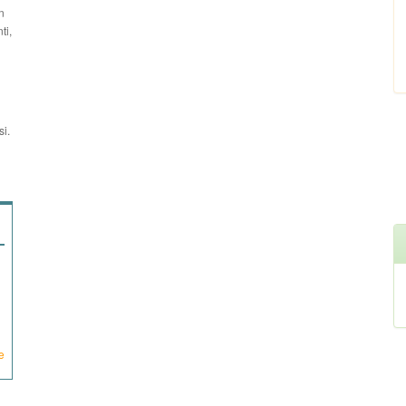
n
ti,
si.
e