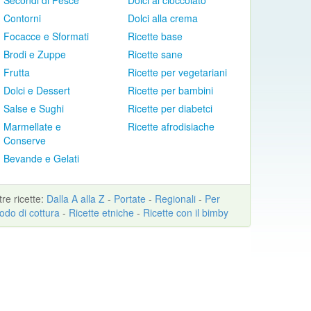
Secondi di Pesce
Dolci al cioccolato
Contorni
Dolci alla crema
Focacce e Sformati
Ricette base
Brodi e Zuppe
Ricette sane
Frutta
Ricette per vegetariani
Dolci e Dessert
Ricette per bambini
Salse e Sughi
Ricette per diabetci
Marmellate e
Ricette afrodisiache
Conserve
Bevande e Gelati
ltre
ricette
:
Dalla A alla Z
-
Portate
-
Regionali
-
Per
odo di cottura
-
Ricette etniche
-
Ricette con il bimby