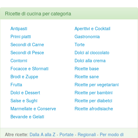
Ricette di cucina per categoria
Antipasti
Aperitivi e Cocktail
Primi piatti
Gastronomia
Secondi di Carne
Torte
Secondi di Pesce
Dolci al cioccolato
Contorni
Dolci alla crema
Focacce e Sformati
Ricette base
Brodi e Zuppe
Ricette sane
Frutta
Ricette per vegetariani
Dolci e Dessert
Ricette per bambini
Salse e Sughi
Ricette per diabetci
Marmellate e Conserve
Ricette afrodisiache
Bevande e Gelati
Altre
ricette
:
Dalla A alla Z
-
Portate
-
Regionali
-
Per modo di