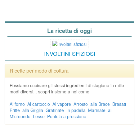
La ricetta di oggi
INVOLTINI SFIZIOSI
Ricette per modo di cottura
Possiamo cucinare gli stessi ingredienti di stagione in mille
modi diversi... scopri insieme a noi come!
Al forno
Al cartoccio
Al vapore
Arrosto
alla Brace
Brasati
Fritte
alla Griglia
Gratinate
In padella
Marinate
al
Microonde
Lesse
Pentola a pressione