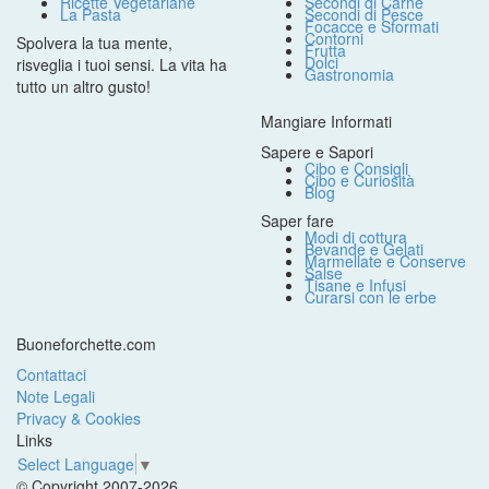
Ricette Vegetariane
Secondi di Carne
La Pasta
Secondi di Pesce
Focacce e Sformati
Contorni
Spolvera la tua mente,
Frutta
Dolci
risveglia i tuoi sensi. La vita ha
Gastronomia
tutto un altro gusto!
Mangiare Informati
Sapere e Sapori
Cibo e Consigli
Cibo e Curiosità
Blog
Saper fare
Modi di cottura
Bevande e Gelati
Marmellate e Conserve
Salse
Tisane e Infusi
Curarsi con le erbe
Buoneforchette.com
Contattaci
Note Legali
Privacy & Cookies
Links
Select Language
▼
© Copyright 2007-2026