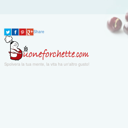
Share
Spolvera la tua mente, la vita ha un'altro gusto!