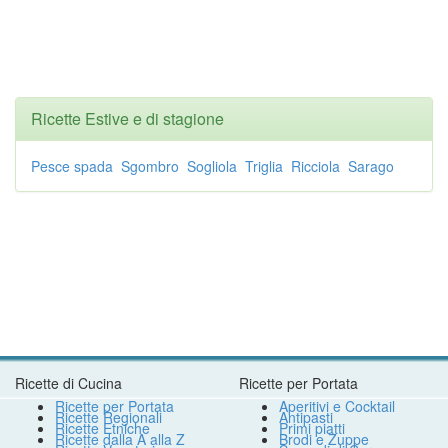
Ricette Estive e di stagione
Pesce spada
Sgombro
Sogliola
Triglia
Ricciola
Sarago
Ricette di Cucina
Ricette per Portata
Ricette per Portata
Aperitivi e Cocktail
Ricette Regionali
Antipasti
Ricette Etniche
Primi piatti
Ricette dalla A alla Z
Brodi e Zuppe