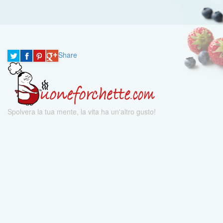
Share
Spolvera la tua mente, la vita ha un'altro gusto!