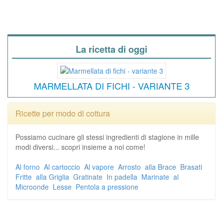
La ricetta di oggi
MARMELLATA DI FICHI - VARIANTE 3
Ricette per modo di cottura
Possiamo cucinare gli stessi ingredienti di stagione in mille
modi diversi... scopri insieme a noi come!
Al forno
Al cartoccio
Al vapore
Arrosto
alla Brace
Brasati
Fritte
alla Griglia
Gratinate
In padella
Marinate
al
Microonde
Lesse
Pentola a pressione