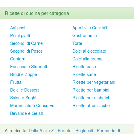
Ricette di cucina per categoria
Antipasti
Aperitivi e Cocktail
Primi piatti
Gastronomia
Secondi di Carne
Torte
Secondi di Pesce
Dolci al cioccolato
Contorni
Dolci alla crema
Focacce e Sformati
Ricette base
Brodi e Zuppe
Ricette sane
Frutta
Ricette per vegetariani
Dolci e Dessert
Ricette per bambini
Salse e Sughi
Ricette per diabetci
Marmellate e Conserve
Ricette afrodisiache
Bevande e Gelati
Altre
ricette
:
Dalla A alla Z
-
Portate
-
Regionali
-
Per modo di