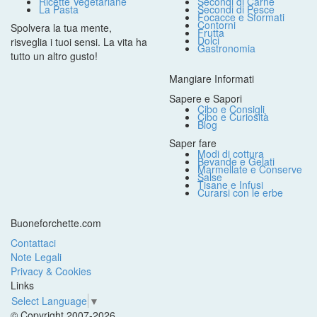
Ricette Vegetariane
Secondi di Carne
La Pasta
Secondi di Pesce
Focacce e Sformati
Contorni
Spolvera la tua mente,
Frutta
Dolci
risveglia i tuoi sensi. La vita ha
Gastronomia
tutto un altro gusto!
Mangiare Informati
Sapere e Sapori
Cibo e Consigli
Cibo e Curiosità
Blog
Saper fare
Modi di cottura
Bevande e Gelati
Marmellate e Conserve
Salse
Tisane e Infusi
Curarsi con le erbe
Buoneforchette.com
Contattaci
Note Legali
Privacy & Cookies
Links
Select Language
▼
© Copyright 2007-2026