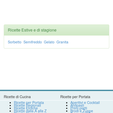
Ricette Estive e di stagione
Sorbetto
Semifreddo
Gelato
Granita
Ricette di Cucina
Ricette per Portata
Ricette per Portata
Aperitivi e Cocktail
Ricette Regionali
Antipasti
Ricette Etniche
Primi piatti
Ricette dalla A alla Z
Brodi e Zuppe