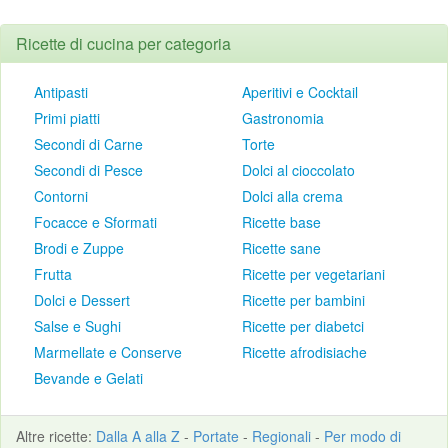
Ricette di cucina per categoria
Antipasti
Aperitivi e Cocktail
Primi piatti
Gastronomia
Secondi di Carne
Torte
Secondi di Pesce
Dolci al cioccolato
Contorni
Dolci alla crema
Focacce e Sformati
Ricette base
Brodi e Zuppe
Ricette sane
Frutta
Ricette per vegetariani
Dolci e Dessert
Ricette per bambini
Salse e Sughi
Ricette per diabetci
Marmellate e Conserve
Ricette afrodisiache
Bevande e Gelati
Altre
ricette
:
Dalla A alla Z
-
Portate
-
Regionali
-
Per modo di