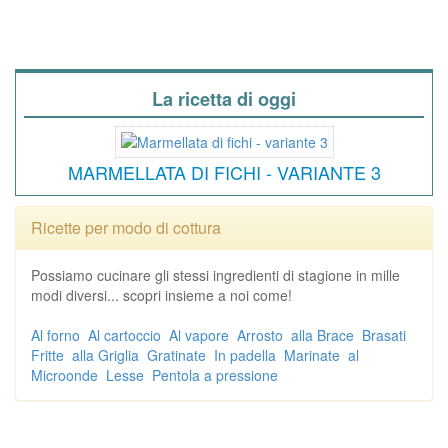
La ricetta di oggi
MARMELLATA DI FICHI - VARIANTE 3
Ricette per modo di cottura
Possiamo cucinare gli stessi ingredienti di stagione in mille
modi diversi... scopri insieme a noi come!
Al forno
Al cartoccio
Al vapore
Arrosto
alla Brace
Brasati
Fritte
alla Griglia
Gratinate
In padella
Marinate
al
Microonde
Lesse
Pentola a pressione