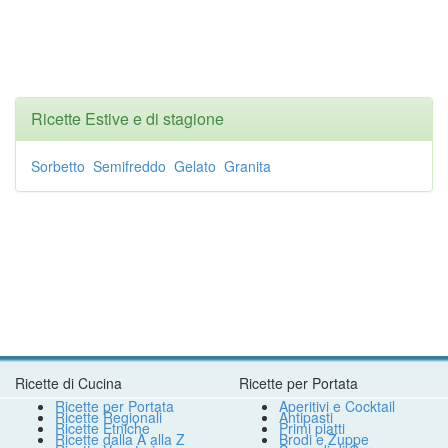
Ricette Estive e di stagione
Sorbetto
Semifreddo
Gelato
Granita
Ricette di Cucina
Ricette per Portata
Ricette per Portata
Aperitivi e Cocktail
Ricette Regionali
Antipasti
Ricette Etniche
Primi piatti
Ricette dalla A alla Z
Brodi e Zuppe