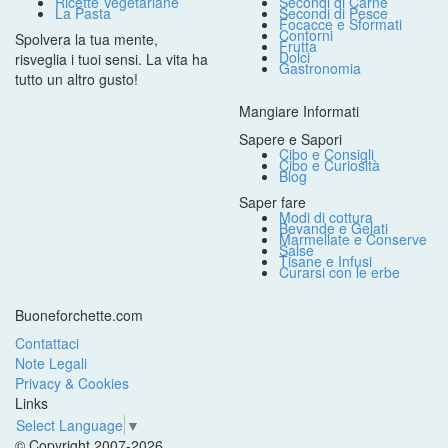
Ricette Vegetariane
Secondi di Carne
La Pasta
Secondi di Pesce
Focacce e Sformati
Contorni
Spolvera la tua mente,
Frutta
Dolci
risveglia i tuoi sensi. La vita ha
Gastronomia
tutto un altro gusto!
Mangiare Informati
Sapere e Sapori
Cibo e Consigli
Cibo e Curiosità
Blog
Saper fare
Modi di cottura
Bevande e Gelati
Marmellate e Conserve
Salse
Tisane e Infusi
Curarsi con le erbe
Buoneforchette.com
Contattaci
Note Legali
Privacy & Cookies
Links
Select Language
▼
© Copyright 2007-2026