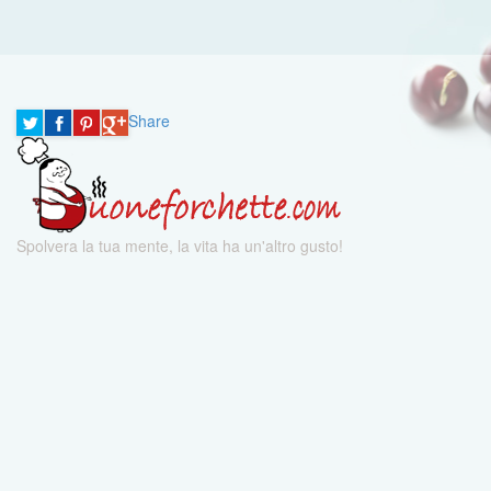
Share
Spolvera la tua mente, la vita ha un'altro gusto!