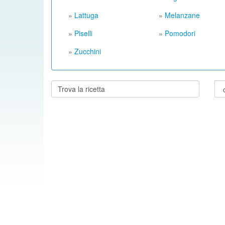
»
Lattuga
»
Melanzane
»
Piselli
»
Pomodori
»
Zucchini
Cerca