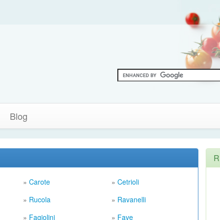
Blog
R
»
Carote
»
Cetrioli
»
Rucola
»
Ravanelli
»
Fagiolini
»
Fave