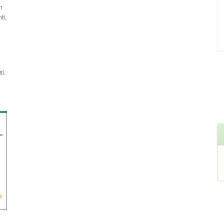
n
ti,
si.
e