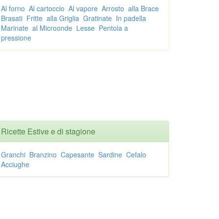
Al forno
Al cartoccio
Al vapore
Arrosto
alla Brace
Brasati
Fritte
alla Griglia
Gratinate
In padella
Marinate
al Microonde
Lesse
Pentola a
pressione
Ricette Estive e di stagione
Granchi
Branzino
Capesante
Sardine
Cefalo
Acciughe