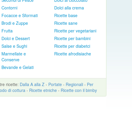
Secondi di Pesce
Dolci al cioccolato
Contorni
Dolci alla crema
Focacce e Sformati
Ricette base
Brodi e Zuppe
Ricette sane
Frutta
Ricette per vegetariani
Dolci e Dessert
Ricette per bambini
Salse e Sughi
Ricette per diabetci
Marmellate e
Ricette afrodisiache
Conserve
Bevande e Gelati
ltre
ricette
:
Dalla A alla Z
-
Portate
-
Regionali
-
Per
odo di cottura
-
Ricette etniche
-
Ricette con il bimby