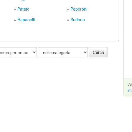
»
Patate
»
Peperoni
»
Rapanelli
»
Sedano
Cerca
A
m