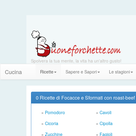
Spolvera la tua mente, la vita ha un'altro gusto!
Cucina
Ricette
Sapere e Sapori
Le stagioni
0 Ricette di Focacce e Sformati con roast-beef
»
Pomodoro
»
Cavoli
»
Cicoria
»
Cipolla
»
Zucchine
»
Fagioli