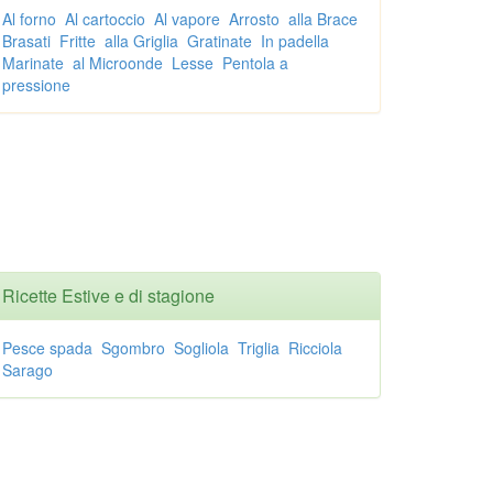
Al forno
Al cartoccio
Al vapore
Arrosto
alla Brace
Brasati
Fritte
alla Griglia
Gratinate
In padella
Marinate
al Microonde
Lesse
Pentola a
pressione
Ricette Estive e di stagione
Pesce spada
Sgombro
Sogliola
Triglia
Ricciola
Sarago