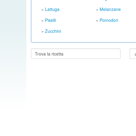
»
Lattuga
»
Melanzane
»
Piselli
»
Pomodori
»
Zucchini
Cerca