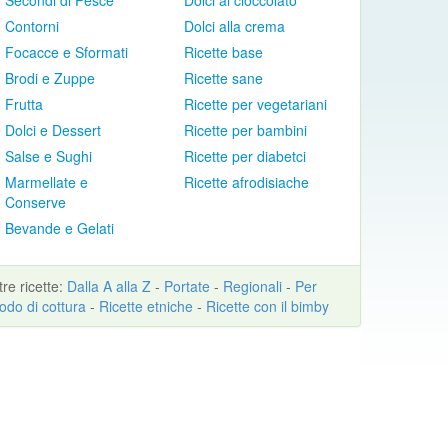
Secondi di Pesce
Dolci al cioccolato
Contorni
Dolci alla crema
Focacce e Sformati
Ricette base
Brodi e Zuppe
Ricette sane
Frutta
Ricette per vegetariani
Dolci e Dessert
Ricette per bambini
Salse e Sughi
Ricette per diabetci
Marmellate e
Ricette afrodisiache
Conserve
Bevande e Gelati
ltre
ricette
:
Dalla A alla Z
-
Portate
-
Regionali
-
Per
odo di cottura
-
Ricette etniche
-
Ricette con il bimby