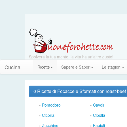
Spolvera la tua mente, la vita ha un'altro gusto!
Cucina
Ricette
Sapere e Sapori
Le stagioni
0 Ricette di Focacce e Sformati con roast-beef
»
Pomodoro
»
Cavoli
»
Cicoria
»
Cipolla
»
Zucchine
»
Fagioli