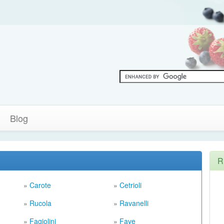
Blog
R
»
Carote
»
Cetrioli
»
Rucola
»
Ravanelli
»
Fagiolini
»
Fave