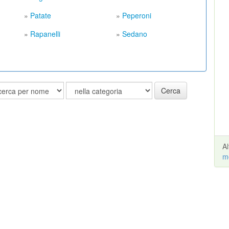
»
Patate
»
Peperoni
»
Rapanelli
»
Sedano
Cerca
A
m