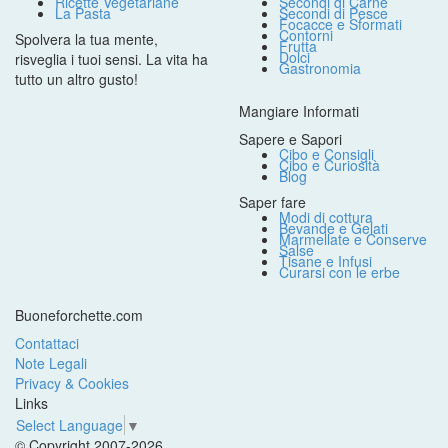
Ricette Vegetariane
Secondi di Carne
La Pasta
Secondi di Pesce
Focacce e Sformati
Contorni
Spolvera la tua mente,
Frutta
Dolci
risveglia i tuoi sensi. La vita ha
Gastronomia
tutto un altro gusto!
Mangiare Informati
Sapere e Sapori
Cibo e Consigli
Cibo e Curiosità
Blog
Saper fare
Modi di cottura
Bevande e Gelati
Marmellate e Conserve
Salse
Tisane e Infusi
Curarsi con le erbe
Buoneforchette.com
Contattaci
Note Legali
Privacy & Cookies
Links
Select Language
▼
© Copyright 2007-2026