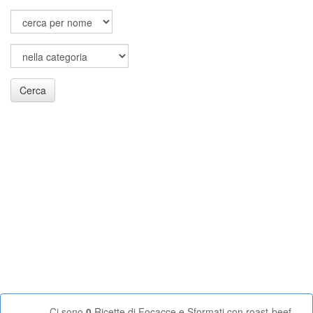
Cerca
Ci sono
0
Ricette di Focacce e Sformati con roast-beef