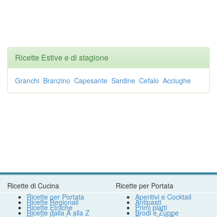
Ricette Estive e di stagione
Granchi
Branzino
Capesante
Sardine
Cefalo
Acciughe
Ricette di Cucina
Ricette per Portata
Ricette per Portata
Aperitivi e Cocktail
Ricette Regionali
Antipasti
Ricette Etniche
Primi piatti
Ricette dalla A alla Z
Brodi e Zuppe