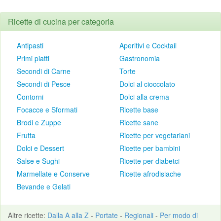
Ricette di cucina per categoria
Antipasti
Aperitivi e Cocktail
Primi piatti
Gastronomia
Secondi di Carne
Torte
Secondi di Pesce
Dolci al cioccolato
Contorni
Dolci alla crema
Focacce e Sformati
Ricette base
Brodi e Zuppe
Ricette sane
Frutta
Ricette per vegetariani
Dolci e Dessert
Ricette per bambini
Salse e Sughi
Ricette per diabetci
Marmellate e Conserve
Ricette afrodisiache
Bevande e Gelati
Altre
ricette
:
Dalla A alla Z
-
Portate
-
Regionali
-
Per modo di