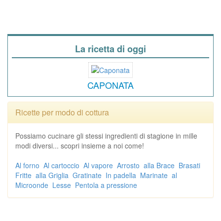
La ricetta di oggi
CAPONATA
Ricette per modo di cottura
Possiamo cucinare gli stessi ingredienti di stagione in mille
modi diversi... scopri insieme a noi come!
Al forno
Al cartoccio
Al vapore
Arrosto
alla Brace
Brasati
Fritte
alla Griglia
Gratinate
In padella
Marinate
al
Microonde
Lesse
Pentola a pressione