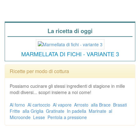
La ricetta di oggi
MARMELLATA DI FICHI - VARIANTE 3
Ricette per modo di cottura
Possiamo cucinare gli stessi ingredienti di stagione in mille
modi diversi... scopri insieme a noi come!
Al forno
Al cartoccio
Al vapore
Arrosto
alla Brace
Brasati
Fritte
alla Griglia
Gratinate
In padella
Marinate
al
Microonde
Lesse
Pentola a pressione