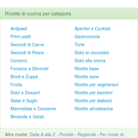
Ricette di cucina per categoria
Antipasti
Aperitivi e Cocktail
Primi piatti
Gastronomia
Secondi di Carne
Torte
Secondi di Pesce
Dolci al cioccolato
Contorni
Dolci alla crema
Focacce e Sformati
Ricette base
Brodi e Zuppe
Ricette sane
Frutta
Ricette per vegetariani
Dolci e Dessert
Ricette per bambini
Salse e Sughi
Ricette per diabetci
Marmellate e Conserve
Ricette afrodisiache
Bevande e Gelati
Altre
ricette
:
Dalla A alla Z
-
Portate
-
Regionali
-
Per modo di