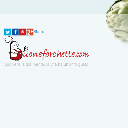
Share
Spolvera la tua mente, la vita ha un'altro gusto!