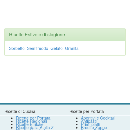
Ricette Estive e di stagione
Sorbetto
Semifreddo
Gelato
Granita
Ricette di Cucina
Ricette per Portata
Ricette per Portata
Aperitivi e Cocktail
Ricette Regionali
Antipasti
Ricette Etniche
Primi piatti
Ricette dalla A alla Z
Brodi e Zuppe