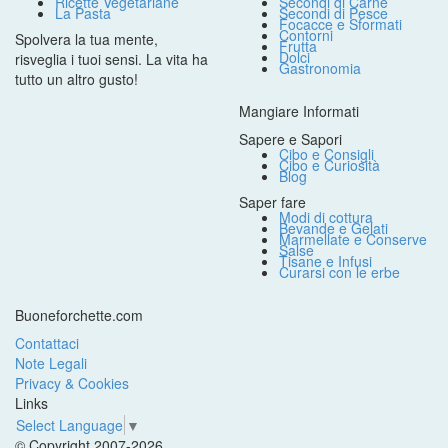
Ricette Vegetariane
Secondi di Carne
La Pasta
Secondi di Pesce
Focacce e Sformati
Contorni
Spolvera la tua mente,
Frutta
Dolci
risveglia i tuoi sensi. La vita ha
Gastronomia
tutto un altro gusto!
Mangiare Informati
Sapere e Sapori
Cibo e Consigli
Cibo e Curiosità
Blog
Saper fare
Modi di cottura
Bevande e Gelati
Marmellate e Conserve
Salse
Tisane e Infusi
Curarsi con le erbe
Buoneforchette.com
Contattaci
Note Legali
Privacy & Cookies
Links
Select Language
▼
© Copyright 2007-2026