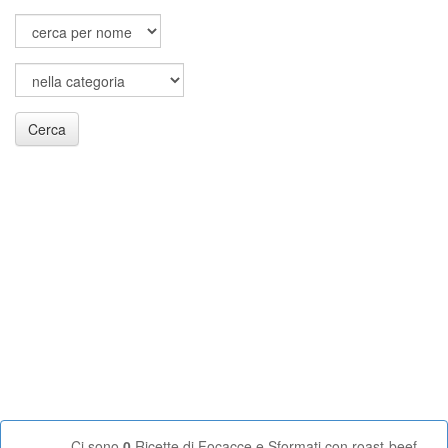
Cerca
Ci sono
0
Ricette di Focacce e Sformati con roast-beef