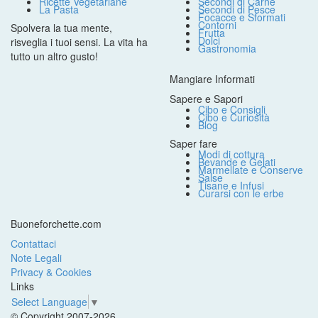
Ricette Vegetariane
Secondi di Carne
La Pasta
Secondi di Pesce
Focacce e Sformati
Contorni
Spolvera la tua mente,
Frutta
Dolci
risveglia i tuoi sensi. La vita ha
Gastronomia
tutto un altro gusto!
Mangiare Informati
Sapere e Sapori
Cibo e Consigli
Cibo e Curiosità
Blog
Saper fare
Modi di cottura
Bevande e Gelati
Marmellate e Conserve
Salse
Tisane e Infusi
Curarsi con le erbe
Buoneforchette.com
Contattaci
Note Legali
Privacy & Cookies
Links
Select Language
▼
© Copyright 2007-2026