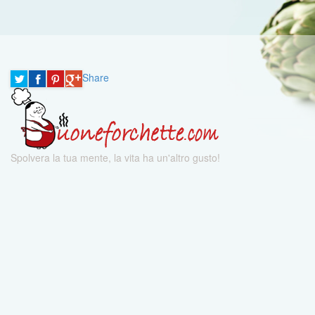
Share
Spolvera la tua mente, la vita ha un'altro gusto!