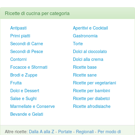
Ricette di cucina per categoria
Antipasti
Aperitivi e Cocktail
Primi piatti
Gastronomia
Secondi di Carne
Torte
Secondi di Pesce
Dolci al cioccolato
Contorni
Dolci alla crema
Focacce e Sformati
Ricette base
Brodi e Zuppe
Ricette sane
Frutta
Ricette per vegetariani
Dolci e Dessert
Ricette per bambini
Salse e Sughi
Ricette per diabetci
Marmellate e Conserve
Ricette afrodisiache
Bevande e Gelati
Altre
ricette
:
Dalla A alla Z
-
Portate
-
Regionali
-
Per modo di