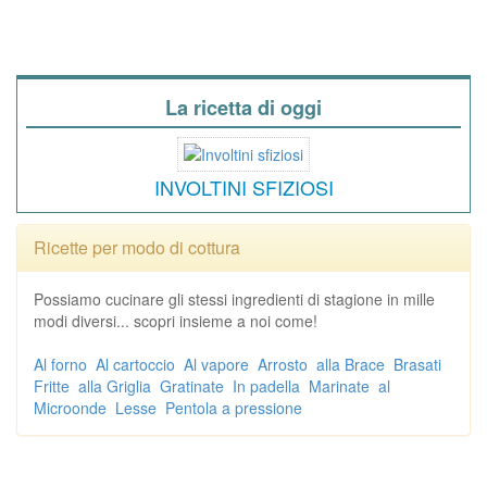
La ricetta di oggi
INVOLTINI SFIZIOSI
Ricette per modo di cottura
Possiamo cucinare gli stessi ingredienti di stagione in mille
modi diversi... scopri insieme a noi come!
Al forno
Al cartoccio
Al vapore
Arrosto
alla Brace
Brasati
Fritte
alla Griglia
Gratinate
In padella
Marinate
al
Microonde
Lesse
Pentola a pressione