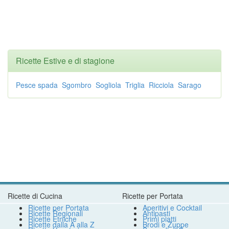
Ricette Estive e di stagione
Pesce spada
Sgombro
Sogliola
Triglia
Ricciola
Sarago
Ricette di Cucina
Ricette per Portata
Ricette per Portata
Aperitivi e Cocktail
Ricette Regionali
Antipasti
Ricette Etniche
Primi piatti
Ricette dalla A alla Z
Brodi e Zuppe