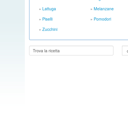
»
Lattuga
»
Melanzane
»
Piselli
»
Pomodori
»
Zucchini
Cerca