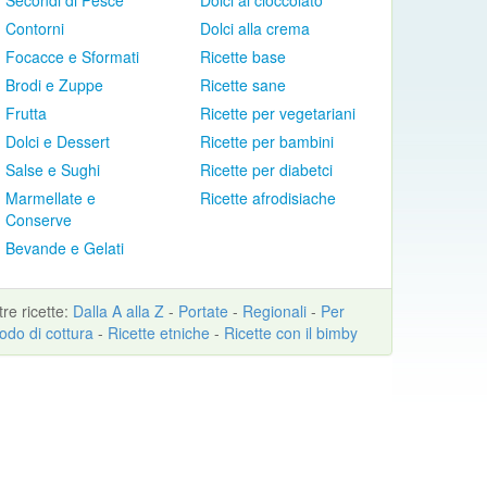
Secondi di Pesce
Dolci al cioccolato
Contorni
Dolci alla crema
Focacce e Sformati
Ricette base
Brodi e Zuppe
Ricette sane
Frutta
Ricette per vegetariani
Dolci e Dessert
Ricette per bambini
Salse e Sughi
Ricette per diabetci
Marmellate e
Ricette afrodisiache
Conserve
Bevande e Gelati
ltre
ricette
:
Dalla A alla Z
-
Portate
-
Regionali
-
Per
odo di cottura
-
Ricette etniche
-
Ricette con il bimby