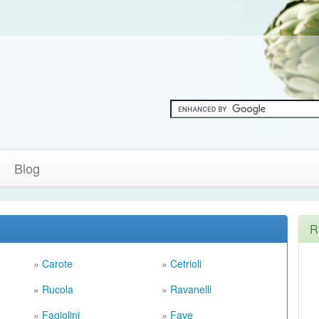
Blog
R
»
Carote
»
Cetrioli
»
Rucola
»
Ravanelli
»
Fagiolini
»
Fave