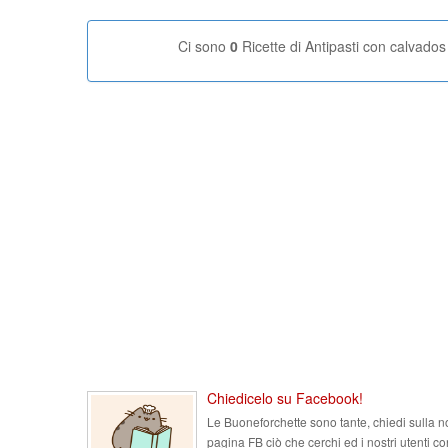
Ci sono
0
Ricette di Antipasti con calvados
Chiedicelo su Facebook!
Le Buoneforchette sono tante, chiedi sulla n
pagina FB ciò che cerchi ed i nostri utenti co