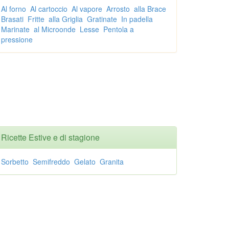
Al forno
Al cartoccio
Al vapore
Arrosto
alla Brace
Brasati
Fritte
alla Griglia
Gratinate
In padella
Marinate
al Microonde
Lesse
Pentola a
pressione
Ricette Estive e di stagione
Sorbetto
Semifreddo
Gelato
Granita