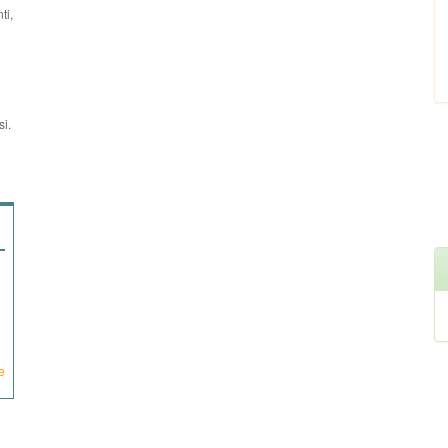
ti,
si.
e