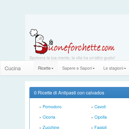
Spolvera la tua mente, la vita ha un'altro gusto!
Cucina
Ricette
Sapere e Sapori
Le stagioni
0 Ricette di Antipasti con calvados
»
Pomodoro
»
Cavoli
»
Cicoria
»
Cipolla
»
Zucchine
»
Fagioli