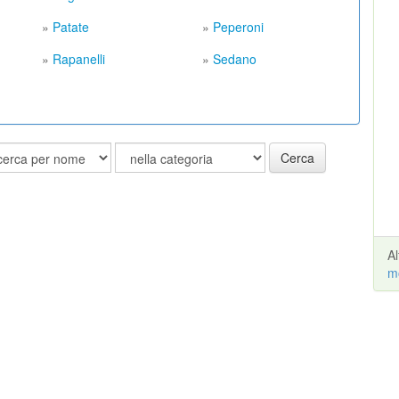
»
Patate
»
Peperoni
»
Rapanelli
»
Sedano
Cerca
A
m