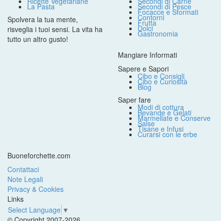
Ricette Vegetariane
Secondi di Carne
La Pasta
Secondi di Pesce
Focacce e Sformati
Contorni
Spolvera la tua mente,
Frutta
Dolci
risveglia i tuoi sensi. La vita ha
Gastronomia
tutto un altro gusto!
Mangiare Informati
Sapere e Sapori
Cibo e Consigli
Cibo e Curiosità
Blog
Saper fare
Modi di cottura
Bevande e Gelati
Marmellate e Conserve
Salse
Tisane e Infusi
Curarsi con le erbe
Buoneforchette.com
Contattaci
Note Legali
Privacy & Cookies
Links
Select Language
▼
© Copyright 2007-2026